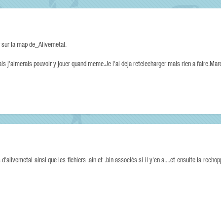
r sur la map de_Alivemetal.
ais j'aimerais pouvoir y jouer quand meme.Je l'ai deja retelecharger mais rien a faire.Mar
 d'alivemetal ainsi que les fichiers .ain et .bin associés si il y'en a....et ensuite la rech