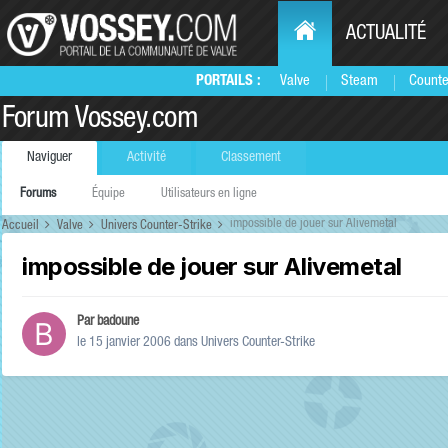
ACTUALITÉ
PORTAILS :
Valve
Steam
Counte
Forum Vossey.com
Naviguer
Activité
Classement
Forums
Équipe
Utilisateurs en ligne
impossible de jouer sur Alivemetal
Accueil
Valve
Univers Counter-Strike
impossible de jouer sur Alivemetal
Par
badoune
le 15 janvier 2006
dans
Univers Counter-Strike