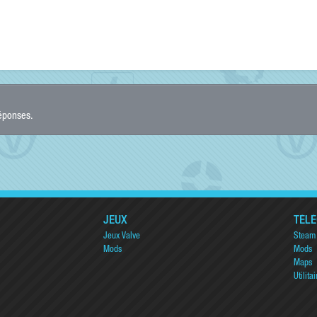
réponses.
JEUX
TÉL
Jeux Valve
Steam
Mods
Mods
Maps
Utilitai