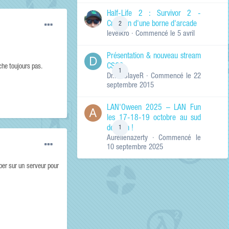
de ma recherche
RECHERCHER LES
Half-Life 2 : Survivor 2 -
RÉSULTATS DANS…
Création d'une borne d'arcade
2
levelkro
· Commencé
le 5 avril
Titres et corps
des contenus
Présentation & nouveau stream
Titres des
CSGO
contenus
che toujours pas.
1
Dr.KinSlayeR
· Commencé
le 22
uniquement
septembre 2015
LAN'Oween 2025 – LAN Fun
les 17-18-19 octobre au sud
de Lyon !
1
Aurelienazerty
· Commencé
le
10 septembre 2025
opper sur un serveur pour