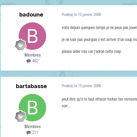
badoune
Posté(e)
le 15 janvier 2006
voila depuis quelques temps je ne peux pas joue
je ne sais pas pourquoi c'est arriver d'un coup m
please aider moi car j'adroe cette map.
Membres
462
bartabasse
Posté(e)
le 15 janvier 2006
peut ètre qu'il te faut effacer toutes tes versions
voir...
Membres
211