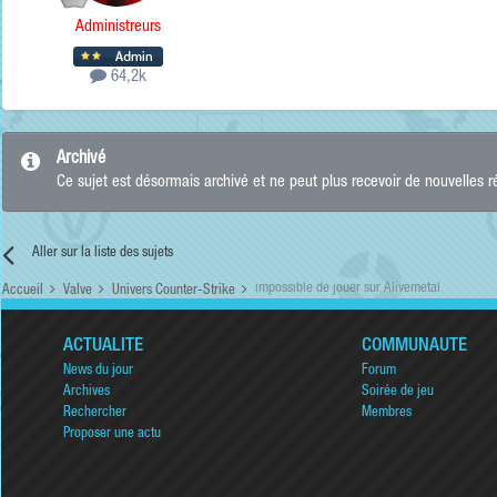
Administreurs
64,2k
Archivé
Ce sujet est désormais archivé et ne peut plus recevoir de nouvelles 
Aller sur la liste des sujets
impossible de jouer sur Alivemetal
Accueil
Valve
Univers Counter-Strike
ACTUALITÉ
COMMUNAUTÉ
News du jour
Forum
Archives
Soirée de jeu
Rechercher
Membres
Proposer une actu