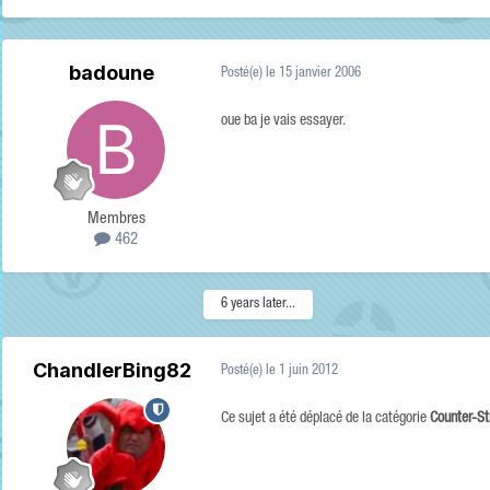
badoune
Posté(e)
le 15 janvier 2006
oue ba je vais essayer.
Membres
462
6 years later...
ChandlerBing82
Posté(e)
le 1 juin 2012
Ce sujet a été déplacé de la catégorie
Counter-St