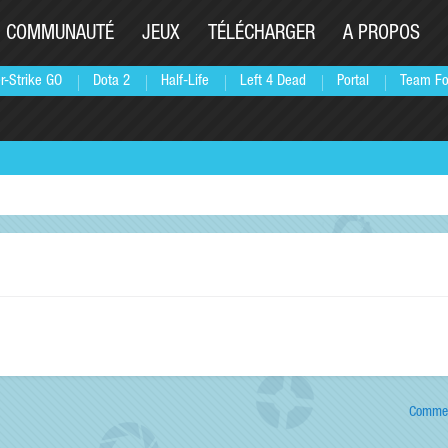
COMMUNAUTÉ
JEUX
TÉLÉCHARGER
A PROPOS
r-Strike GO
Dota 2
Half-Life
Left 4 Dead
Portal
Team Fo
Commen