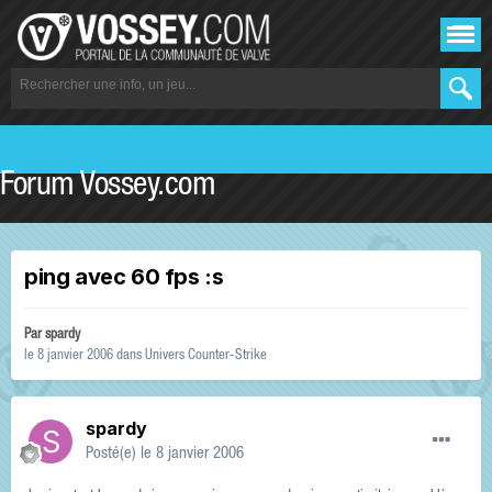
Forum Vossey.com
ping avec 60 fps :s
Par
spardy
le 8 janvier 2006
dans
Univers Counter-Strike
spardy
Posté(e)
le 8 janvier 2006