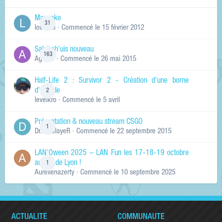
Manneke
31
lowskill
· Commencé
le 15 février 2012
Salut ch'uis nouveau
163
Ag0Nie
· Commencé
le 26 mai 2015
Half-Life 2 : Survivor 2 - Création d'une borne
d'arcade
2
levelkro
· Commencé
le 5 avril
Présentation & nouveau stream CSGO
1
Dr.KinSlayeR
· Commencé
le 22 septembre 2015
LAN'Oween 2025 – LAN Fun les 17-18-19 octobre
au sud de Lyon !
1
Aurelienazerty
· Commencé
le 10 septembre 2025
ACTUALITÉ
COMMUNAUTÉ