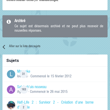
Univers Counter-Strike
par
ChandlerBing82
Archivé
Ce sujet est désormais archivé et ne peut plus recevoir de
nouvelles réponses.
Aller sur la liste des sujets
Sujets
Manneke
31
lowskill
· Commencé
le 15 février 2012
Salut ch'uis nouveau
163
Ag0Nie
· Commencé
le 26 mai 2015
Half-Life 2 : Survivor 2 - Création d'une borne
d'arcade
2