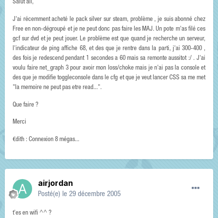
Salut all,
J'ai récemment acheté le pack silver sur steam, problème , je suis abonné chez
Free en non-dégroupé et je ne peut donc pas faire les MAJ. Un pote m'as filé ces
gcf sur dvd et je peut jouer. Le problème est que quand je recherche un serveur,
l'indicateur de ping affiche 68, et des que je rentre dans la parti, j'ai 300-400 ,
des fois je redescend pendant 1 secondes a 60 mais sa remonte aussitot :/ . J'ai
voulu faire net_graph 3 pour avoir mon loss/choke mais je n'ai pas la console et
des que je modifie toggleconsole dans le cfg et que je veut lancer CSS sa me met
"la memoire ne peut pas etre read...".
Que faire ?
Merci
€dith : Connexion 8 mégas...
airjordan
Posté(e)
le 29 décembre 2005
t'es en wifi ^^ ?