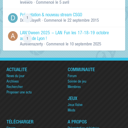
levelkro
· Commencé
le 5 avril
Présentation & nouveau stream CSGO
1
Dr.KinSlayeR
· Commencé
le 22 septembre 2015
LAN'Oween 2025 – LAN Fun les 17-18-19 octobre
au sud de Lyon !
1
Aurelienazerty
· Commencé
le 10 septembre 2025
ACTUALITÉ
COMMUNAUTÉ
News du jour
Forum
Archives
Soirée de jeu
Rechercher
Membres
Proposer une actu
JEUX
Jeux Valve
Mods
TÉLÉCHARGER
A PROPOS