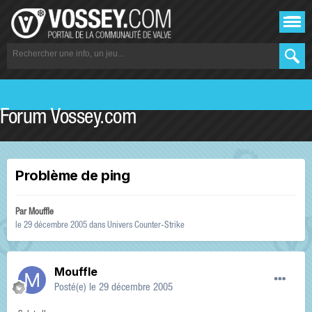
Forum Vossey.com
Problème de ping
Par
Mouffle
le 29 décembre 2005
dans
Univers Counter-Strike
Mouffle
Posté(e)
le 29 décembre 2005