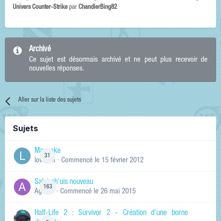
Univers Counter-Strike
par
ChandlerBing82
Archivé
Ce sujet est désormais archivé et ne peut plus recevoir de
nouvelles réponses.
Aller sur la liste des sujets
Sujets
Manneke
31
lowskill
· Commencé
le 15 février 2012
Salut ch'uis nouveau
163
Ag0Nie
· Commencé
le 26 mai 2015
Half-Life 2 : Survivor 2 - Création d'une borne