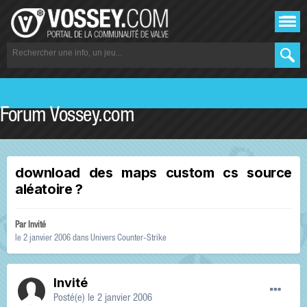
Forum Vossey.com
download des maps custom cs source
aléatoire ?
Par Invité
le 2 janvier 2006
dans
Univers Counter-Strike
Invité
Posté(e)
le 2 janvier 2006