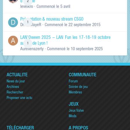
d'arcade
2
levelkro
· Commencé
le 5 avril
Présentation & nouveau stream CSGO
1
Dr.KinSlayeR
· Commencé
le 22 septembre 2015
LAN'Oween 2025 – LAN Fun les 17-18-19 octobre
au sud de Lyon !
1
Aurelienazerty
· Commencé
le 10 septembre 2025
ACTUALITÉ
COMMUNAUTÉ
News du jour
Forum
Archives
Soirée de jeu
Rechercher
Membres
Proposer une actu
JEUX
Jeux Valve
Mods
TÉLÉCHARGER
A PROPOS