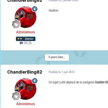
ChandlerBing82
Posté(e)
le 2 janvier 2006
doublon.
Administreurs
64,2k
6 years later...
ChandlerBing82
Posté(e)
le 1 juin 2012
Ce sujet a été déplacé de la catégorie
Counter-St
Administreurs