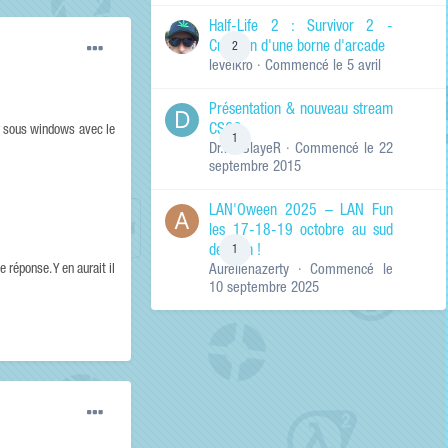
de ma recherche
RECHERCHER LES
Half-Life 2 : Survivor 2 -
RÉSULTATS DANS…
Création d'une borne d'arcade
2
levelkro
· Commencé
le 5 avril
Titres et corps
des contenus
Présentation & nouveau stream
Titres des
CSGO
contenus
ur sous windows avec le
1
Dr.KinSlayeR
· Commencé
le 22
uniquement
septembre 2015
LAN'Oween 2025 – LAN Fun
les 17-18-19 octobre au sud
de Lyon !
1
 réponse. Y en aurait il
Aurelienazerty
· Commencé
le
10 septembre 2025