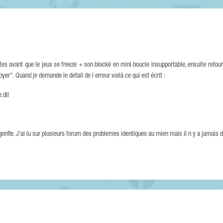
tes avant que le jeux se freeze + son blocké en mini boucle insupportable, ensuite reto
er". Quand je demande le detail de l erreur voilà ce qui est écrit :
.dll
onfle. J'ai lu sur plusieurs forum des problemes identiques au mien mais il n y a jamais de