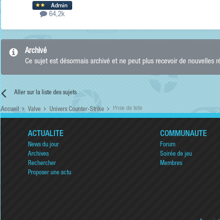
64,2k
Archivé
Ce sujet est désormais archivé et ne peut plus recevoir de nouvelles 
Aller sur la liste des sujets
Prise de tete
Accueil
Valve
Univers Counter-Strike
ACTUALITÉ
COMMUNAUTÉ
News du jour
Forum
Archives
Soirée de jeu
Rechercher
Membres
Proposer une actu