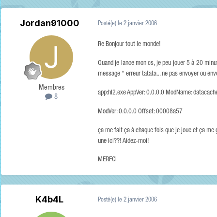
Jordan91000
Posté(e)
le 2 janvier 2006
Re Bonjour tout le monde!
Quand je lance mon cs, je peu jouer 5 à 20 minu
message " erreur tatata... ne pas envoyer ou envoy
Membres
app:hl2.exe AppVer: 0.0.0.0 ModName: datacache
8
ModVer: 0.0.0.0 Offset: 00008a57
ça me fait ça à chaque fois que je joue et ça me g
une ici??! Aidez-moi!
MERFCi
K4b4L
Posté(e)
le 2 janvier 2006