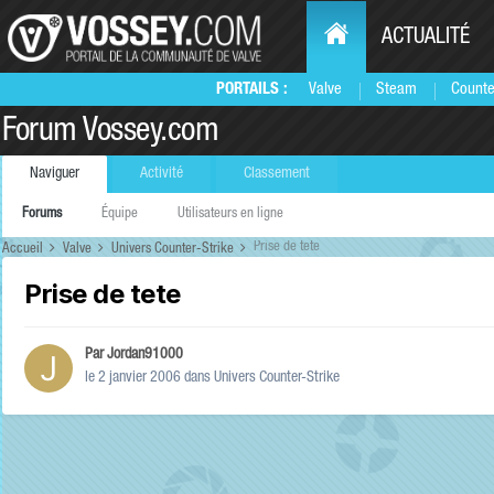
ACTUALITÉ
PORTAILS :
Valve
Steam
Counte
Forum Vossey.com
Naviguer
Activité
Classement
Forums
Équipe
Utilisateurs en ligne
Prise de tete
Accueil
Valve
Univers Counter-Strike
Prise de tete
Par
Jordan91000
le 2 janvier 2006
dans
Univers Counter-Strike