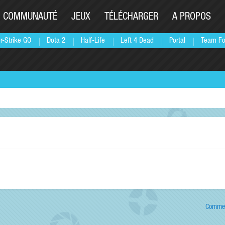
COMMUNAUTÉ
JEUX
TÉLÉCHARGER
A PROPOS
r-Strike GO
Dota 2
Half-Life
Left 4 Dead
Portal
Team Fo
Commen