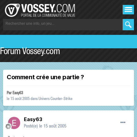
Forum Vossey.com
Comment crée une partie ?
Par
Easy63
le 15 août 2005
dans
Univers Counter-Strike
Easy63
Posté(e)
le 15 août 2005