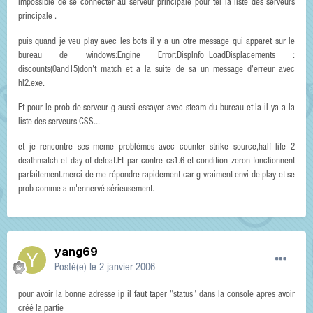
impossible de se connecter au serveur principale pour tel la liste des serveurs
principale .
puis quand je veu play avec les bots il y a un otre message qui apparet sur le
bureau de windows:Engine Error:DispInfo_LoadDisplacements :
discounts(0and15)don't match et a la suite de sa un message d'erreur avec
hl2.exe.
Et pour le prob de serveur g aussi essayer avec steam du bureau et la il ya a la
liste des serveurs CSS...
et je rencontre ses meme problèmes avec counter strike source,half life 2
deathmatch et day of defeat.Et par contre cs1.6 et condition zeron fonctionnent
parfaitement.merci de me répondre rapidement car g vraiment envi de play et se
prob comme a m'ennervé sérieusement.
yang69
Posté(e)
le 2 janvier 2006
pour avoir la bonne adresse ip il faut taper "status" dans la console apres avoir
créé la partie