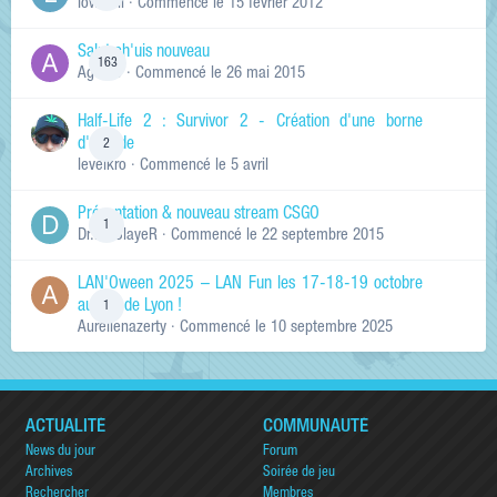
lowskill
· Commencé
le 15 février 2012
Salut ch'uis nouveau
163
Ag0Nie
· Commencé
le 26 mai 2015
Half-Life 2 : Survivor 2 - Création d'une borne
d'arcade
2
levelkro
· Commencé
le 5 avril
Présentation & nouveau stream CSGO
1
Dr.KinSlayeR
· Commencé
le 22 septembre 2015
LAN'Oween 2025 – LAN Fun les 17-18-19 octobre
au sud de Lyon !
1
Aurelienazerty
· Commencé
le 10 septembre 2025
ACTUALITÉ
COMMUNAUTÉ
News du jour
Forum
Archives
Soirée de jeu
Rechercher
Membres