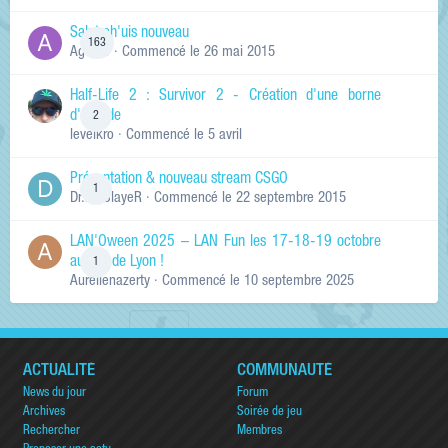
Salut ch'uis nouveau
163
Ag0Nie
· Commencé
le 26 mai 2015
Half-Life 2 : Survivor 2 - Création d'une borne
d'arcade
2
levelkro
· Commencé
le 5 avril
Présentation & nouveau stream CSGO
1
Dr.KinSlayeR
· Commencé
le 22 septembre 2015
LAN'Oween 2025 – LAN Fun les 17-18-19 octobre
au sud de Lyon !
1
Aurelienazerty
· Commencé
le 10 septembre 2025
ACTUALITÉ
COMMUNAUTÉ
News du jour
Forum
Archives
Soirée de jeu
Rechercher
Membres