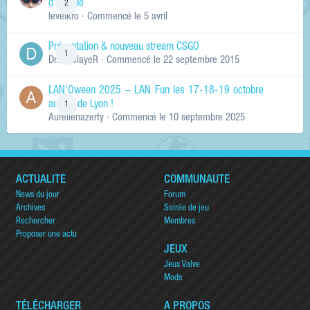
d'arcade
2
levelkro
· Commencé
le 5 avril
Présentation & nouveau stream CSGO
1
Dr.KinSlayeR
· Commencé
le 22 septembre 2015
LAN'Oween 2025 – LAN Fun les 17-18-19 octobre
au sud de Lyon !
1
Aurelienazerty
· Commencé
le 10 septembre 2025
ACTUALITÉ
COMMUNAUTÉ
News du jour
Forum
Archives
Soirée de jeu
Rechercher
Membres
Proposer une actu
JEUX
Jeux Valve
Mods
TÉLÉCHARGER
A PROPOS