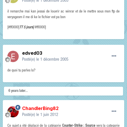
Posté(e)
le 1 décembre 2005
il remarche mai kan jessai de louvrir ac winrar et de le mettre sous mon ftp de
veryagesm il me di ke le fichier est pa bon
[#ff0000]
TT 5 jours
[/#ff0000]
edved03
Posté(e)
le 1 décembre 2005
de quoi tu parles la?
6 years later...
ChandlerBing82
Posté(e)
le 1 juin 2012
Ce sujet a été déplacé de la catégorie
Counter-Strike : Source
vers la categorie