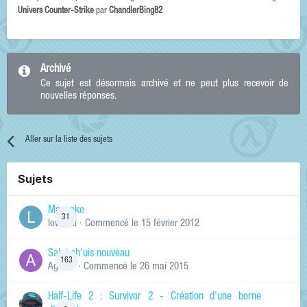
Univers Counter-Strike
par
ChandlerBing82
Archivé
Ce sujet est désormais archivé et ne peut plus recevoir de
nouvelles réponses.
Aller sur la liste des sujets
Sujets
Manneke
31
lowskill
· Commencé
le 15 février 2012
Salut ch'uis nouveau
163
Ag0Nie
· Commencé
le 26 mai 2015
Half-Life 2 : Survivor 2 - Création d'une borne