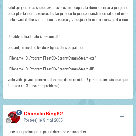
salut ,je joue a cs source avce six steam et depuis la derniere mise a jour,je ne
peux plus lancer cs source,des ke je lance le jeu, ca marche normalement mais
juste avant d aller sur le menu cs source ,j ai toujours le meme message d erreur
:
"Unable to load materialsystem.dll"
poutant j ai modifié les deux lignes dans pp patcher:
"Filename=D:\Program Files\SiX-Steam\Steam\Steam.exe"
"Filename=D:\Program Files\SiX-Steam\Steam\Steam.dll"
voila voila je vous remercie d avance de votre aide!!!!! parce qu on sais plus quoi
faire (on est 3 a avoir ce probleme)
ChandlerBing82
Posté(e)
le 9 mai 2005
juste pour prolonger un peu ta durée de vie mon cher.