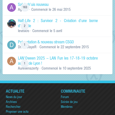
Salut ch'uis nouveau
163
Ag0Nie
· Commencé
le 26 mai 2015
Half-Life 2 : Survivor 2 - Création d'une borne
d'arcade
2
levelkro
· Commencé
le 5 avril
Présentation & nouveau stream CSGO
1
Dr.KinSlayeR
· Commencé
le 22 septembre 2015
LAN'Oween 2025 – LAN Fun les 17-18-19 octobre
au sud de Lyon !
1
Aurelienazerty
· Commencé
le 10 septembre 2025
ACTUALITÉ
COMMUNAUTÉ
News du jour
Forum
Archives
Soirée de jeu
Rechercher
Membres
Proposer une actu