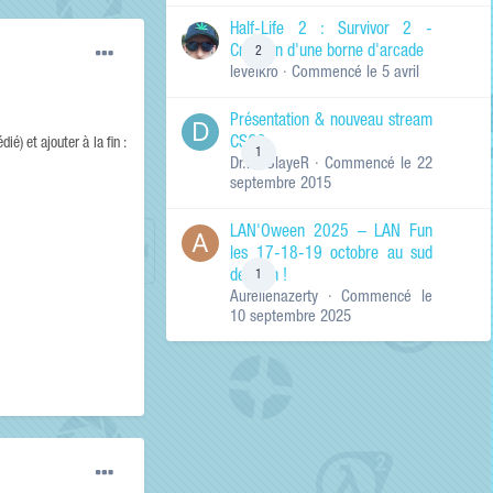
de ma recherche
RECHERCHER LES
Half-Life 2 : Survivor 2 -
RÉSULTATS DANS…
Création d'une borne d'arcade
2
levelkro
· Commencé
le 5 avril
Titres et corps
des contenus
Présentation & nouveau stream
Titres des
CSGO
contenus
é) et ajouter à la fin :
1
Dr.KinSlayeR
· Commencé
le 22
uniquement
septembre 2015
LAN'Oween 2025 – LAN Fun
les 17-18-19 octobre au sud
de Lyon !
1
Aurelienazerty
· Commencé
le
10 septembre 2025