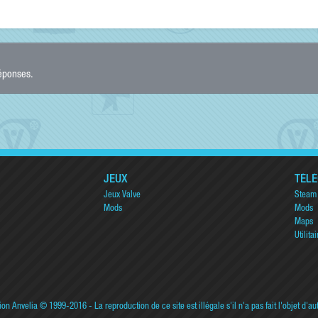
réponses.
JEUX
TÉL
Jeux Valve
Steam
Mods
Mods
Maps
Utilitai
ion Anvelia
© 1999-2016 - La reproduction de ce site est illégale s'il n'a pas fait l'objet d'au