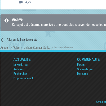
64,2k
Archivé
Ce sujet est désormais archivé et ne peut plus recevoir de nouvelles 
Aller sur la liste des sujets
Incomprehension
Accueil
Valve
Univers Counter-Strike
ACTUALITÉ
COMMUNAUTÉ
News du jour
Forum
Archives
Soirée de jeu
Rechercher
Membres
Proposer une actu
Associat