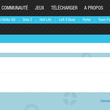
COMMUNAUTÉ
JEUX
TÉLÉCHARGER
A PROPOS
r-Strike GO
Dota 2
Half-Life
Left 4 Dead
Portal
Team Fo
Commen