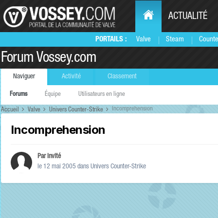
ACTUALITÉ
PORTAILS :
Valve
Steam
Counte
Forum Vossey.com
Naviguer
Activité
Classement
Forums
Équipe
Utilisateurs en ligne
Incomprehension
Accueil
Valve
Univers Counter-Strike
Incomprehension
Par Invité
le 12 mai 2005
dans
Univers Counter-Strike