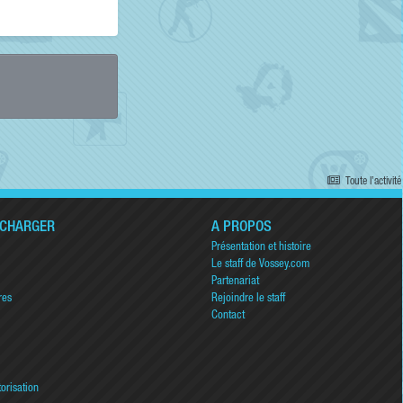
Toute l’activité
ÉCHARGER
A PROPOS
Présentation et histoire
Le staff de Vossey.com
Partenariat
res
Rejoindre le staff
Contact
torisation