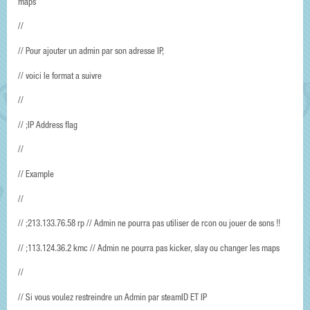
maps
//
// Pour ajouter un admin par son adresse IP,
// voici le format a suivre
//
// ;IP Address flag
//
// Example
//
// ;213.133.76.58 rp // Admin ne pourra pas utiliser de rcon ou jouer de sons !!
// ;113.124.36.2 kmc // Admin ne pourra pas kicker, slay ou changer les maps
//
// Si vous voulez restreindre un Admin par steamID ET IP