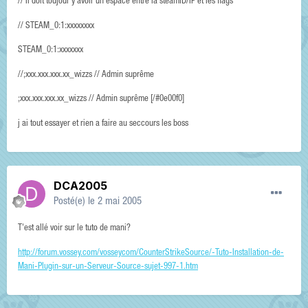
// Il doit toujour y avoir un espace entre la steamID/IP et les flags
// STEAM_0:1:xxxxxxxx
STEAM_0:1:xxxxxxx
//;xxx.xxx.xxx.xx_wizzs // Admin suprême
;xxx.xxx.xxx.xx_wizzs // Admin suprême [/#0e00f0]
j ai tout essayer et rien a faire au seccours les boss
DCA2005
Posté(e)
le 2 mai 2005
T'est allé voir sur le tuto de mani?
http://forum.vossey.com/vosseycom/CounterStrikeSource/-Tuto-Installation-de-
Mani-Plugin-sur-un-Serveur-Source-sujet-997-1.htm