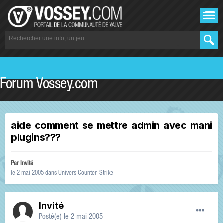
Forum Vossey.com
aide comment se mettre admin avec mani
plugins???
Par Invité
le 2 mai 2005
dans
Univers Counter-Strike
Invité
Posté(e)
le 2 mai 2005