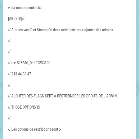
voila mon adminlist.txt
[#0e00f0]//
// Ajoutes vos IP et Steam IDs dans cette liste pour ajouter des admins
//
//
// ex: STEAM_0:0:21233123
// 213.44.33.47
//
// AJOUTER DES FLAGS SERT A RESTREINDRE LES DROITS DE L'ADMIN
// THOSE OPTIONS !!!
//
// Les options de restrictions sont :-