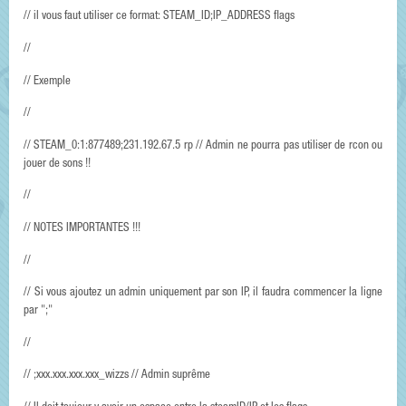
// il vous faut utiliser ce format: STEAM_ID;IP_ADDRESS flags
//
// Exemple
//
// STEAM_0:1:877489;231.192.67.5 rp // Admin ne pourra pas utiliser de rcon ou
jouer de sons !!
//
// NOTES IMPORTANTES !!!
//
// Si vous ajoutez un admin uniquement par son IP, il faudra commencer la ligne
par ";"
//
// ;xxx.xxx.xxx.xxx_wizzs // Admin suprême