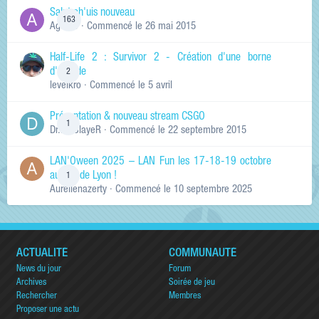
Salut ch'uis nouveau
163
Ag0Nie
· Commencé
le 26 mai 2015
Half-Life 2 : Survivor 2 - Création d'une borne
d'arcade
2
levelkro
· Commencé
le 5 avril
Présentation & nouveau stream CSGO
1
Dr.KinSlayeR
· Commencé
le 22 septembre 2015
LAN'Oween 2025 – LAN Fun les 17-18-19 octobre
au sud de Lyon !
1
Aurelienazerty
· Commencé
le 10 septembre 2025
ACTUALITÉ
COMMUNAUTÉ
News du jour
Forum
Archives
Soirée de jeu
Rechercher
Membres
Proposer une actu