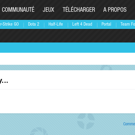
COMMUNAUTÉ
JEUX
TÉLÉCHARGER
A PROPOS
r-Strike GO
Dota 2
Half-Life
Left 4 Dead
Portal
Team Fo
...
Commen