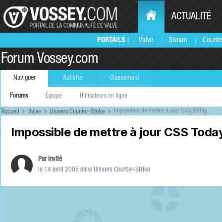
ACTUALITÉ
PORTAILS :
Valve
Steam
Counte
Forum Vossey.com
Naviguer
Activité
Classement
Forums
Équipe
Utilisateurs en ligne
Impossible de mettre à jour CSS Today...
Accueil
Valve
Univers Counter-Strike
Impossible de mettre à jour CSS Today
Par Invité
le 14 avril 2005
dans
Univers Counter-Strike