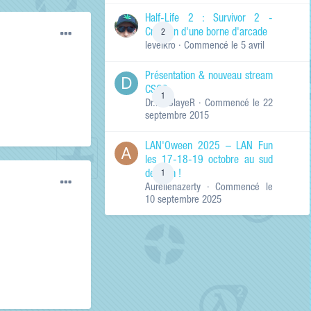
de ma recherche
RECHERCHER LES
Half-Life 2 : Survivor 2 -
RÉSULTATS DANS…
Création d'une borne d'arcade
2
levelkro
· Commencé
le 5 avril
Titres et corps
des contenus
Présentation & nouveau stream
Titres des
CSGO
contenus
1
Dr.KinSlayeR
· Commencé
le 22
uniquement
septembre 2015
LAN'Oween 2025 – LAN Fun
les 17-18-19 octobre au sud
de Lyon !
1
Aurelienazerty
· Commencé
le
10 septembre 2025