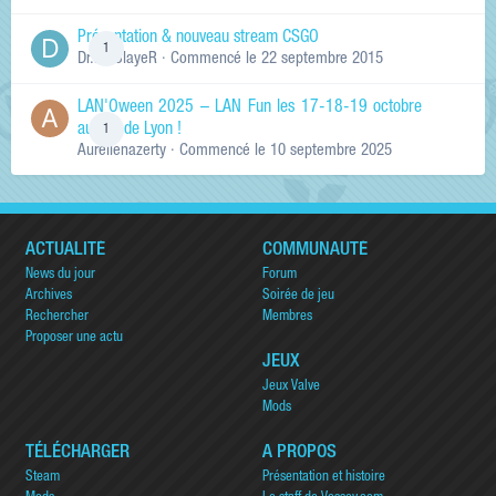
Présentation & nouveau stream CSGO
1
Dr.KinSlayeR
· Commencé
le 22 septembre 2015
LAN'Oween 2025 – LAN Fun les 17-18-19 octobre
au sud de Lyon !
1
Aurelienazerty
· Commencé
le 10 septembre 2025
ACTUALITÉ
COMMUNAUTÉ
News du jour
Forum
Archives
Soirée de jeu
Rechercher
Membres
Proposer une actu
JEUX
Jeux Valve
Mods
TÉLÉCHARGER
A PROPOS
Steam
Présentation et histoire