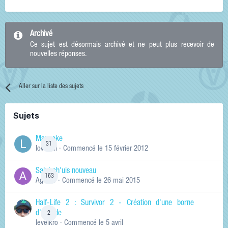
Archivé
Ce sujet est désormais archivé et ne peut plus recevoir de
nouvelles réponses.
Aller sur la liste des sujets
Sujets
Manneke
31
lowskill
· Commencé
le 15 février 2012
Salut ch'uis nouveau
163
Ag0Nie
· Commencé
le 26 mai 2015
Half-Life 2 : Survivor 2 - Création d'une borne
d'arcade
2
levelkro
· Commencé
le 5 avril