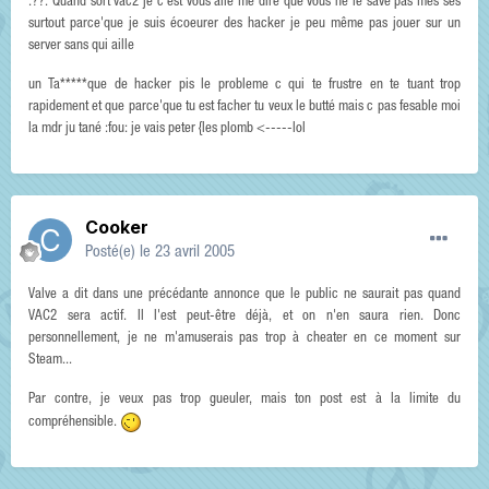
:??: Quand sort vac2 je c'est vous allé me dire que vous ne le savé pas mes ses
surtout parce'que je suis écoeurer des hacker je peu même pas jouer sur un
server sans qui aille
un Ta*****que de hacker pis le probleme c qui te frustre en te tuant trop
rapidement et que parce'que tu est facher tu veux le butté mais c pas fesable moi
la mdr ju tané :fou: je vais peter {les plomb <-----lol
Cooker
Posté(e)
le 23 avril 2005
Valve a dit dans une précédante annonce que le public ne saurait pas quand
VAC2 sera actif. Il l'est peut-être déjà, et on n'en saura rien. Donc
personnellement, je ne m'amuserais pas trop à cheater en ce moment sur
Steam...
Par contre, je veux pas trop gueuler, mais ton post est à la limite du
compréhensible.