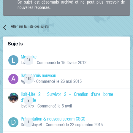
Ce sujet est désormais archivé et ne peut plus recevoir de
nouvelles réponses.
Aller sur la liste des sujets
Sujets
Manneke
31
lowskill
· Commencé
le 15 février 2012
Salut ch'uis nouveau
163
Ag0Nie
· Commencé
le 26 mai 2015
Half-Life 2 : Survivor 2 - Création d'une borne
d'arcade
2
levelkro
· Commencé
le 5 avril
Présentation & nouveau stream CSGO
1
Dr.KinSlayeR
· Commencé
le 22 septembre 2015