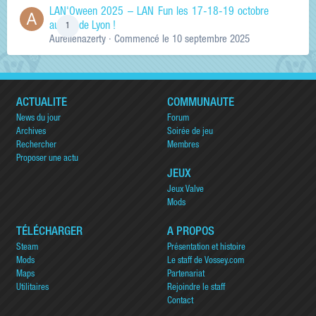
LAN'Oween 2025 – LAN Fun les 17-18-19 octobre
au sud de Lyon !
1
Aurelienazerty
· Commencé
le 10 septembre 2025
ACTUALITÉ
COMMUNAUTÉ
News du jour
Forum
Archives
Soirée de jeu
Rechercher
Membres
Proposer une actu
JEUX
Jeux Valve
Mods
TÉLÉCHARGER
A PROPOS
Steam
Présentation et histoire
Mods
Le staff de Vossey.com
Maps
Partenariat
Utilitaires
Rejoindre le staff
Contact