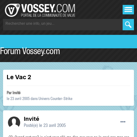
Forum Vossey.com
Le Vac 2
Par Invité
le 23 avril 2005
dans
Univers Counter-Strike
Invité
Posté(e)
le 23 avril 2005