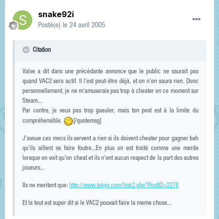
snake92i
Posté(e)
le 24 avril 2005
Citation
Valve a dit dans une précédante annonce que le public ne saurait pas
quand VAC2 sera actif. Il l'est peut-être déjà, et on n'en saura rien. Donc
personnellement, je ne m'amuserais pas trop à cheater en ce moment sur
Steam...
Par contre, je veux pas trop gueuler, mais ton post est à la limite du
compréhensible.
[/quotemsg]
J'avoue ces mecs ils servent a rien si ils doivent cheater pour gagner bah
qu'ils aillent se faire foutre...En plus on est traité comme une merde
lorsque on voit qu'on cheat et ils n'ont aucun respect de la part des autres
joueurs...
Ils ne meritent que:
http://www.tekyo.com/link2.php?PostID=2278
Et la tout est super dit si le VAC2 pouvait faire la meme chose...