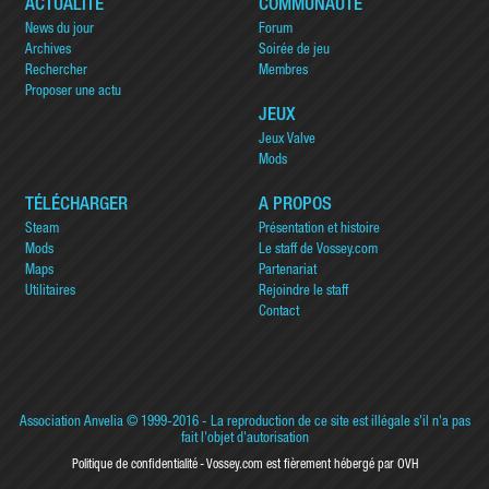
ACTUALITÉ
COMMUNAUTÉ
News du jour
Forum
Archives
Soirée de jeu
Rechercher
Membres
Proposer une actu
JEUX
Jeux Valve
Mods
TÉLÉCHARGER
A PROPOS
Steam
Présentation et histoire
Mods
Le staff de Vossey.com
Maps
Partenariat
Utilitaires
Rejoindre le staff
Contact
Association Anvelia
© 1999-2016 - La reproduction de ce site est illégale s'il n'a pas
fait l'objet d'autorisation
Politique de confidentialité
Vossey.com est fièrement hébergé par OVH