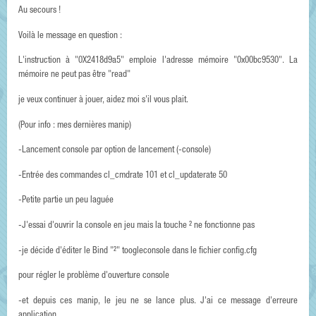
Au secours !
Voilà le message en question :
L'instruction à "0X2418d9a5" emploie l'adresse mémoire "0x00bc9530". La
mémoire ne peut pas être "read"
je veux continuer à jouer, aidez moi s'il vous plait.
(Pour info : mes dernières manip)
-Lancement console par option de lancement (-console)
-Entrée des commandes cl_cmdrate 101 et cl_updaterate 50
-Petite partie un peu laguée
-J'essai d'ouvrir la console en jeu mais la touche ² ne fonctionne pas
-je décide d'éditer le Bind "²" toogleconsole dans le fichier config.cfg
pour régler le problème d'ouverture console
-et depuis ces manip, le jeu ne se lance plus. J'ai ce message d'erreure
application.