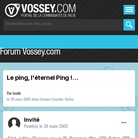
Forum Vossey.com
Le ping, l'éternel Ping !...
Par Invité
le 28 mars 2005
dans
Univers Counter-Strike
Invité
Posté(e)
le 28 mars 2005