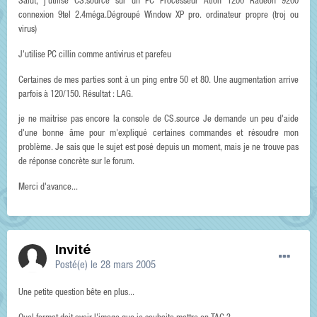
Salut, j'utilise CS.source sur un PC Processeur Atlon 1200 Radeon 9200
connexion 9tel 2.4méga.Dégroupé Window XP pro. ordinateur propre (troj ou
virus)
J'utilise PC cillin comme antivirus et parefeu
Certaines de mes parties sont à un ping entre 50 et 80. Une augmentation arrive
parfois à 120/150. Résultat : LAG.
je ne maitrise pas encore la console de CS.source Je demande un peu d'aide
d'une bonne âme pour m'expliqué certaines commandes et résoudre mon
problème. Je sais que le sujet est posé depuis un moment, mais je ne trouve pas
de réponse concrète sur le forum.
Merci d'avance...
Invité
Posté(e)
le 28 mars 2005
Une petite question bête en plus...