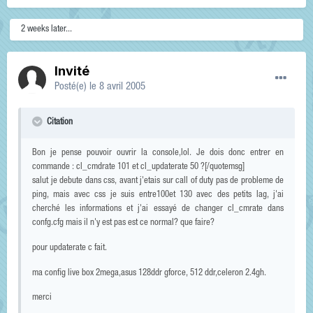
2 weeks later...
Invité
Posté(e)
le 8 avril 2005
Citation
Bon je pense pouvoir ouvrir la console,lol. Je dois donc entrer en
commande : cl_cmdrate 101 et cl_updaterate 50 ?[/quotemsg]
salut je debute dans css, avant j'etais sur call of duty pas de probleme de
ping, mais avec css je suis entre100et 130 avec des petits lag, j'ai
cherché les informations et j'ai essayé de changer cl_cmrate dans
confg.cfg mais il n'y est pas est ce normal? que faire?
pour updaterate c fait.
ma config live box 2mega,asus 128ddr gforce, 512 ddr,celeron 2.4gh.
merci