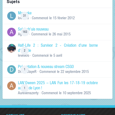
Sujets
Manneke
31
lowskill
· Commencé
le 15 février 2012
Salut ch'uis nouveau
163
Ag0Nie
· Commencé
le 26 mai 2015
Half-Life 2 : Survivor 2 - Création d'une borne
d'arcade
2
levelkro
· Commencé
le 5 avril
Présentation & nouveau stream CSGO
1
Dr.KinSlayeR
· Commencé
le 22 septembre 2015
LAN'Oween 2025 – LAN Fun les 17-18-19 octobre
au sud de Lyon !
1
Aurelienazerty
· Commencé
le 10 septembre 2025