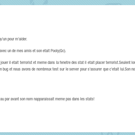
qu'un pour m'aider.
avec un de mes amis et son etait Pooly(Qc).
 jouer il etait terrorist et meme dans la fenetre des stat il etait placer terrorist.Seulent lo
t un bug et nous avons de nombreux test sur le server pour s'assurer que c'etait lui.Son 
ne au par avant son nom napparaissait meme pas dans les stats!