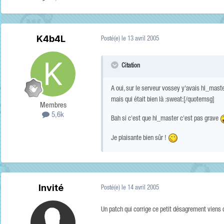
K4b4L
Posté(e)
le 13 avril 2005
Citation
A oui, sur le serveur vossey y'avais hl_maste
mais qui était bien là :sweat:[/quotemsg]
Membres
5,6k
Bah si c'est que hl_master c'est pas grave
Je plaisante bien sûr !
Invité
Posté(e)
le 14 avril 2005
Un patch qui corrige ce petit désagrement viens 