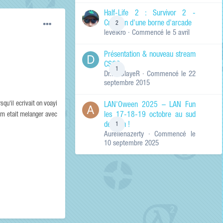
de ma recherche
RECHERCHER LES
Half-Life 2 : Survivor 2 -
RÉSULTATS DANS…
Création d'une borne d'arcade
2
levelkro
· Commencé
le 5 avril
Titres et corps
des contenus
Présentation & nouveau stream
Titres des
CSGO
contenus
1
Dr.KinSlayeR
· Commencé
le 22
uniquement
septembre 2015
rsqu'il ecrivait on voayi
LAN'Oween 2025 – LAN Fun
nom etait melanger avec
les 17-18-19 octobre au sud
de Lyon !
1
Aurelienazerty
· Commencé
le
10 septembre 2025