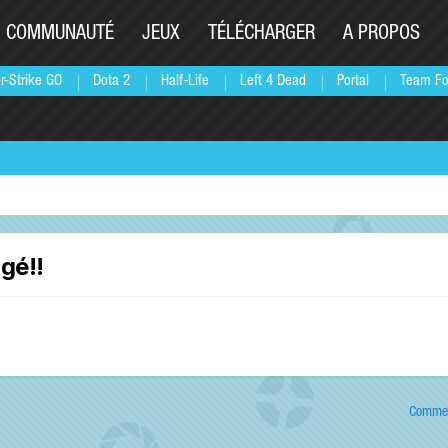
COMMUNAUTÉ
JEUX
TÉLÉCHARGER
A PROPOS
r-Strike GO
Dota 2
Half-Life
Left 4 Dead
Portal
Team Fo
gé!!
Commen