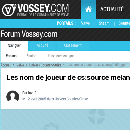
ACTUALITÉ
PORTAILS :
Valve
Steam
Counte
Forum Vossey.com
Naviguer
Activité
Classement
Forums
Équipe
Utilisateurs en ligne
Les nom de joueur de cs:source melangé!!
Accueil
Valve
Univers Counter-Strike
Les nom de joueur de cs:source melan
Par Invité
le 12 avril 2005
dans
Univers Counter-Strike