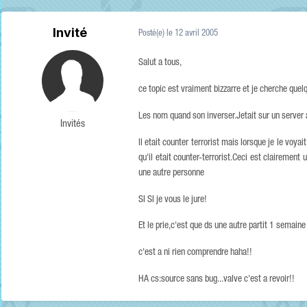
Invité
Posté(e)
le 12 avril 2005
Salut a tous,
ce topic est vraiment bizzarre et je cherche quel
Les nom quand son inverser.Jetait sur un server 
Invités
Il etait counter terrorist mais lorsque je le voyait
qu'il etait counter-terrorist.Ceci est clairemen
une autre personne
SI SI je vous le jure!
Et le prie,c'est que ds une autre partit 1 semai
c'est a ni rien comprendre haha!!
HA cs:source sans bug...valve c'est a revoir!!