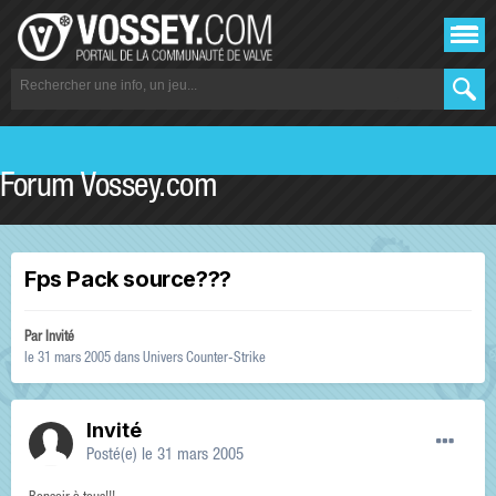
Forum Vossey.com
Fps Pack source???
Par Invité
le 31 mars 2005
dans
Univers Counter-Strike
Invité
Posté(e)
le 31 mars 2005