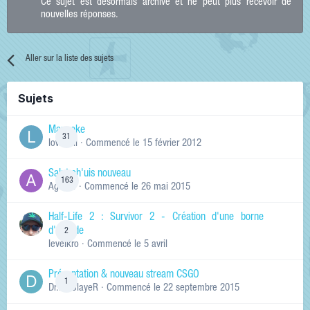
Ce sujet est désormais archivé et ne peut plus recevoir de
nouvelles réponses.
Aller sur la liste des sujets
Sujets
Manneke
31
lowskill
· Commencé
le 15 février 2012
Salut ch'uis nouveau
163
Ag0Nie
· Commencé
le 26 mai 2015
Half-Life 2 : Survivor 2 - Création d'une borne
d'arcade
2
levelkro
· Commencé
le 5 avril
Présentation & nouveau stream CSGO
1
Dr.KinSlayeR
· Commencé
le 22 septembre 2015