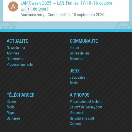
LAN'Oween 2025 – LAN Fun les 17-18-19 octobre
au sud de Lyon !
1
Aurelienazerty
· Commencé
le 10 septembre 2025
ACTUALITÉ
COMMUNAUTÉ
News du jour
Forum
Archives
Soirée de jeu
Rechercher
Membres
Proposer une actu
JEUX
Jeux Valve
Mods
TÉLÉCHARGER
A PROPOS
Steam
Présentation et histoire
Mods
Le staff de Vossey.com
Maps
Partenariat
Utilitaires
Rejoindre le staff
Contact