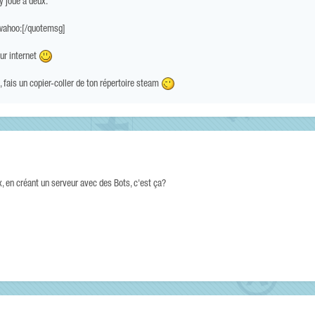
y joué à deux.
 :wahoo:[/quotemsg]
ur internet
i, fais un copier-coller de ton répertoire steam
x, en créant un serveur avec des Bots, c'est ça?