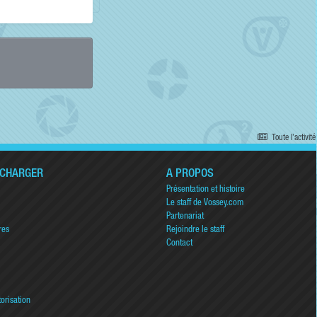
Toute l’activité
ÉCHARGER
A PROPOS
Présentation et histoire
Le staff de Vossey.com
Partenariat
res
Rejoindre le staff
Contact
torisation