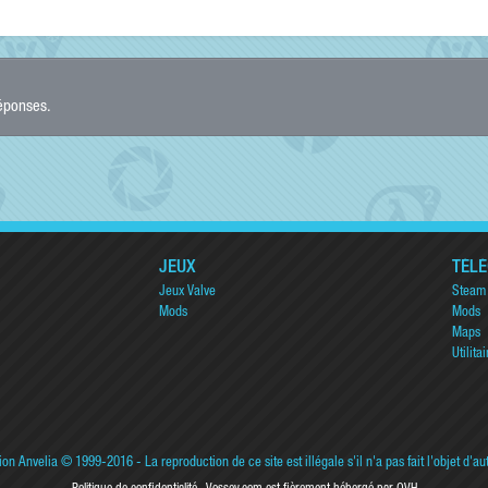
réponses.
JEUX
TÉL
Jeux Valve
Steam
Mods
Mods
Maps
Utilitai
ion Anvelia
© 1999-2016 - La reproduction de ce site est illégale s'il n'a pas fait l'objet d'au