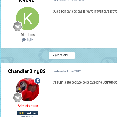
K4b4L
Posté(e)
le 27 mars 2005
Ouais ben dans ce cas là, Valve n'avait qu'a prévo
Membres
5,6k
7 years later...
ChandlerBing82
Posté(e)
le 1 juin 2012
Ce sujet a été déplacé de la catégorie
Counter-St
Administreurs