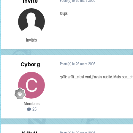
Invité
Posté(e)
le 26 mars 2005
Oups
Invités
Cyborg
Posté(e)
le 26 mars 2005
:pfff: arfff...c'est vrai, j'avais oublié. Mais bon..
Membres
25