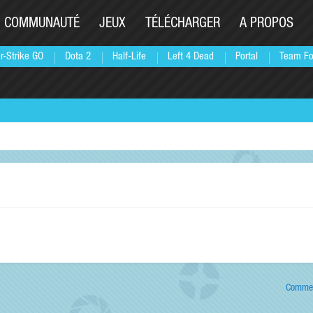
COMMUNAUTÉ
JEUX
TÉLÉCHARGER
A PROPOS
r-Strike GO
Dota 2
Half-Life
Left 4 Dead
Portal
Team Fo
Commen