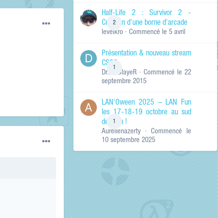
de ma recherche
RECHERCHER LES
Half-Life 2 : Survivor 2 -
RÉSULTATS DANS…
Création d'une borne d'arcade
2
levelkro
· Commencé
le 5 avril
Titres et corps
des contenus
Présentation & nouveau stream
Titres des
CSGO
contenus
1
Dr.KinSlayeR
· Commencé
le 22
uniquement
septembre 2015
LAN'Oween 2025 – LAN Fun
les 17-18-19 octobre au sud
de Lyon !
1
Aurelienazerty
· Commencé
le
10 septembre 2025