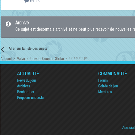
64,2k
Archivé
Ce sujet est désormais archivé et ne peut plus recevoir de nouvelles 
Aller sur la liste des sujets
CSs sur 2 pc
Accueil
Valve
Univers Counter-Strike
ACTUALITÉ
COMMUNAUTÉ
News du jour
Forum
Archives
Soirée de jeu
Rechercher
Membres
Proposer une actu
Associat