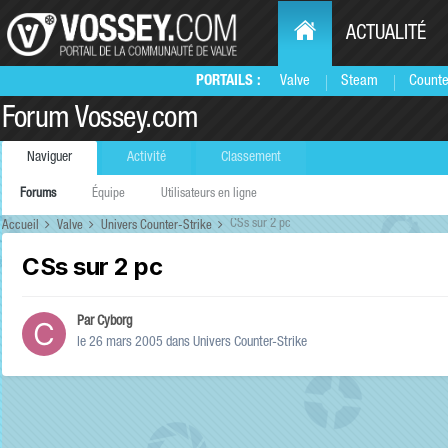
ACTUALITÉ
PORTAILS :
Valve
Steam
Counte
Forum Vossey.com
Naviguer
Activité
Classement
Forums
Équipe
Utilisateurs en ligne
CSs sur 2 pc
Accueil
Valve
Univers Counter-Strike
CSs sur 2 pc
Par
Cyborg
le 26 mars 2005
dans
Univers Counter-Strike