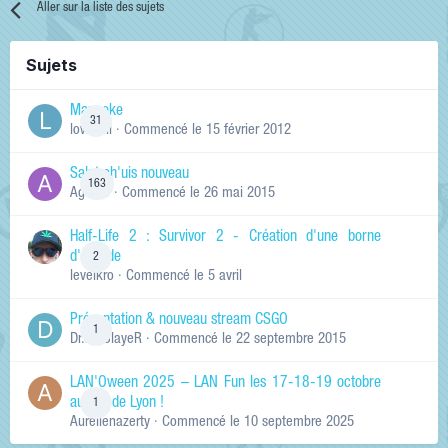
Aller sur la liste des sujets
Sujets
Manneke
31
lowskill
· Commencé
le 15 février 2012
Salut ch'uis nouveau
163
Ag0Nie
· Commencé
le 26 mai 2015
Half-Life 2 : Survivor 2 - Création d'une borne
d'arcade
2
levelkro
· Commencé
le 5 avril
Présentation & nouveau stream CSGO
1
Dr.KinSlayeR
· Commencé
le 22 septembre 2015
LAN'Oween 2025 – LAN Fun les 17-18-19 octobre
au sud de Lyon !
1
Aurelienazerty
· Commencé
le 10 septembre 2025