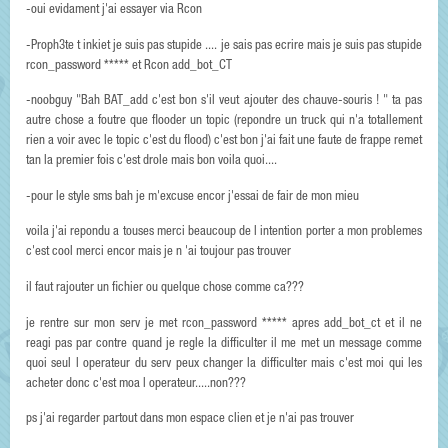
-oui evidament j'ai essayer via Rcon
-Proph3te t inkiet je suis pas stupide .... je sais pas ecrire mais je suis pas stupide
rcon_password ***** et Rcon add_bot_CT
-noobguy "Bah BAT_add c'est bon s'il veut ajouter des chauve-souris ! " ta pas
autre chose a foutre que flooder un topic (repondre un truck qui n'a totallement
rien a voir avec le topic c'est du flood) c'est bon j'ai fait une faute de frappe remet
tan la premier fois c'est drole mais bon voila quoi....
-pour le style sms bah je m'excuse encor j'essai de fair de mon mieu
voila j'ai repondu a touses merci beaucoup de l intention porter a mon problemes
c'est cool merci encor mais je n 'ai toujour pas trouver
il faut rajouter un fichier ou quelque chose comme ca???
je rentre sur mon serv je met rcon_password ***** apres add_bot_ct et il ne
reagi pas par contre quand je regle la difficulter il me met un message comme
quoi seul l operateur du serv peux changer la difficulter mais c'est moi qui les
acheter donc c'est moa l operateur.....non???
ps j'ai regarder partout dans mon espace clien et je n'ai pas trouver