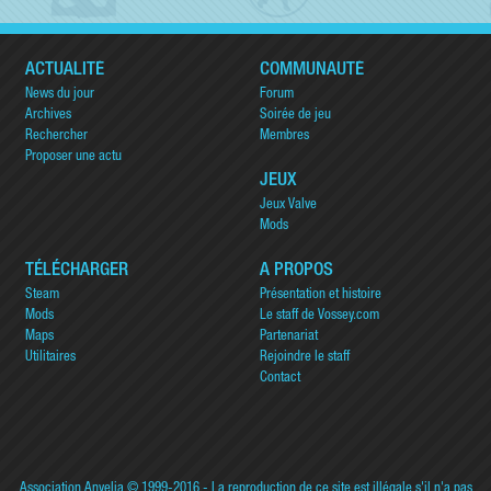
ACTUALITÉ
COMMUNAUTÉ
News du jour
Forum
Archives
Soirée de jeu
Rechercher
Membres
Proposer une actu
JEUX
Jeux Valve
Mods
TÉLÉCHARGER
A PROPOS
Steam
Présentation et histoire
Mods
Le staff de Vossey.com
Maps
Partenariat
Utilitaires
Rejoindre le staff
Contact
Association Anvelia
© 1999-2016 - La reproduction de ce site est illégale s'il n'a pas