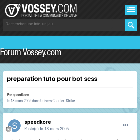
Forum Vossey.com
preparation tuto pour bot scss
Par
speedkore
le 18 mars 2005
dans
Univers Counter-Strike
speedkore
Posté(e)
le 18 mars 2005