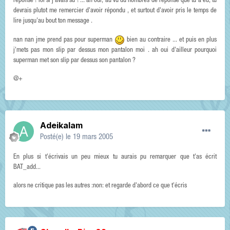
réponse ! lol si j'avais su ! ... ah oui, au vu du nombres de réponse que tu à eu, tu
devrais plutot me remercier d'avoir répondu , et surtout d'avoir pris le temps de
lire jusqu'au bout ton message .
nan nan jme prend pas pour superman
bien au contraire ... et puis en plus
j'mets pas mon slip par dessus mon pantalon moi . ah oui d'ailleur pourquoi
superman met son slip par dessus son pantalon ?
@+
Adeikalam
Posté(e)
le 19 mars 2005
En plus si t'écrivais un peu mieux tu aurais pu remarquer que t'as écrit
BAT_add...
alors ne critique pas les autres :non: et regarde d'abord ce que t'écris