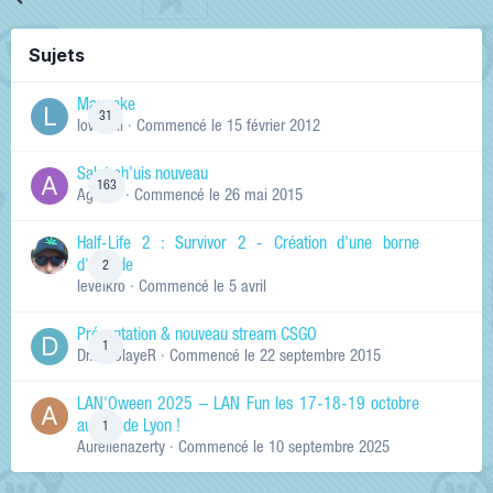
Sujets
Manneke
31
lowskill
· Commencé
le 15 février 2012
Salut ch'uis nouveau
163
Ag0Nie
· Commencé
le 26 mai 2015
Half-Life 2 : Survivor 2 - Création d'une borne
d'arcade
2
levelkro
· Commencé
le 5 avril
Présentation & nouveau stream CSGO
1
Dr.KinSlayeR
· Commencé
le 22 septembre 2015
LAN'Oween 2025 – LAN Fun les 17-18-19 octobre
au sud de Lyon !
1
Aurelienazerty
· Commencé
le 10 septembre 2025