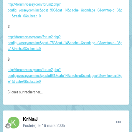
http://forum.vossey.com/forum2.php?
config=vosseycom.inc&post=909&cat=14&cache=&sondage=0&owntopic=0&p
=1&trash=0&subcat=0
2
http://forum.vossey.com/forum2.php?
config=vosseycom.inc&post=753&cat=14&cache=&sondage=0&owntopic=0&p
=1&trash=0&subcat=0
3
http://forum.vossey.com/forum2.php?
config=vosseycom.inc&post=681&cat=14&cache=&sondage=0&owntopic=0&p
=1&trash=0&subcat=0
Cliquez sur rechercher...
KrNaJ
Posté(e)
le 16 mars 2005