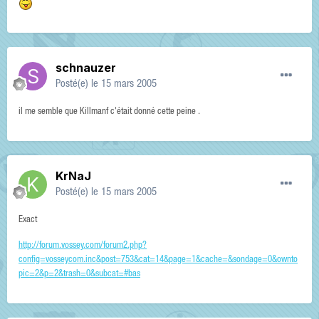
schnauzer
Posté(e)
le 15 mars 2005
il me semble que Killmanf c'était donné cette peine .
KrNaJ
Posté(e)
le 15 mars 2005
Exact
http://forum.vossey.com/forum2.php?
config=vosseycom.inc&post=753&cat=14&page=1&cache=&sondage=0&ownto
pic=2&p=2&trash=0&subcat=#bas