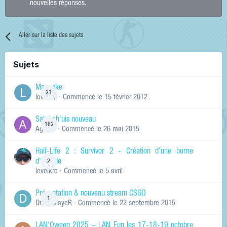
nouvelles réponses.
Aller sur la liste des sujets
Sujets
Manneke
31
lowskill
· Commencé
le 15 février 2012
Salut ch'uis nouveau
163
Ag0Nie
· Commencé
le 26 mai 2015
Half-Life 2 : Survivor 2 - Création d'une borne
d'arcade
2
levelkro
· Commencé
le 5 avril
Présentation & nouveau stream CSGO
1
Dr.KinSlayeR
· Commencé
le 22 septembre 2015
LAN'Oween 2025 – LAN Fun les 17-18-19 octobre