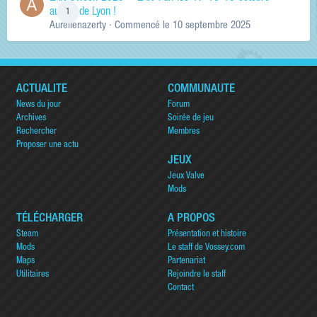
au sud de Lyon !
1
Aurelienazerty
· Commencé
le 10 septembre 2025
ACTUALITÉ
COMMUNAUTÉ
News du jour
Forum
Archives
Soirée de jeu
Rechercher
Membres
Proposer une actu
JEUX
Jeux Valve
Mods
TÉLÉCHARGER
A PROPOS
Steam
Présentation et histoire
Mods
Le staff de Vossey.com
Maps
Partenariat
Utilitaires
Rejoindre le staff
Contact