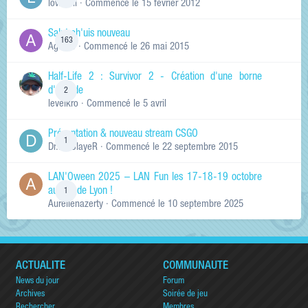
lowskill
· Commencé
le 15 février 2012
Salut ch'uis nouveau
163
Ag0Nie
· Commencé
le 26 mai 2015
Half-Life 2 : Survivor 2 - Création d'une borne
d'arcade
2
levelkro
· Commencé
le 5 avril
Présentation & nouveau stream CSGO
1
Dr.KinSlayeR
· Commencé
le 22 septembre 2015
LAN'Oween 2025 – LAN Fun les 17-18-19 octobre
au sud de Lyon !
1
Aurelienazerty
· Commencé
le 10 septembre 2025
ACTUALITÉ
COMMUNAUTÉ
News du jour
Forum
Archives
Soirée de jeu
Rechercher
Membres