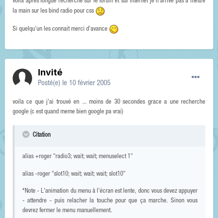
voila apres longue recherche sur le forum et sur internet je n'arrive pas a mettre
la main sur les bind radio pour css
Si quelqu'un les connait merci d'avance
Invité
Posté(e)
le 10 février 2005
voila ce que j'ai trouvé en ... moins de 30 secondes grace a une recherche
google (c est quand meme bien google pa vrai)
Citation
alias +roger "radio3; wait; wait; menuselect 1"
alias -roger "slot10; wait; wait; wait; slot10"
*Note - L'animation du menu à l'écran est lente, donc vous devez appuyer
- attendre - puis relacher la touche pour que ça marche. Sinon vous
devrez fermer le menu manuellement.