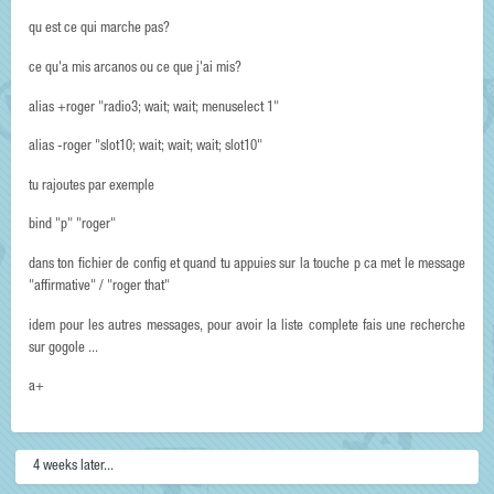
qu est ce qui marche pas?
ce qu'a mis arcanos ou ce que j'ai mis?
alias +roger "radio3; wait; wait; menuselect 1"
alias -roger "slot10; wait; wait; wait; slot10"
tu rajoutes par exemple
bind "p" "roger"
dans ton fichier de config et quand tu appuies sur la touche p ca met le message
"affirmative" / "roger that"
idem pour les autres messages, pour avoir la liste complete fais une recherche
sur gogole ...
a+
4 weeks later...