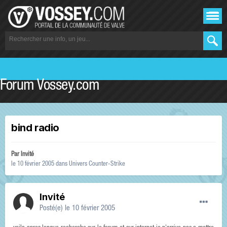
Forum Vossey.com
bind radio
Par Invité
le 10 février 2005
dans
Univers Counter-Strike
Invité
Posté(e)
le 10 février 2005