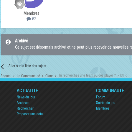
Membres
62
Archivé
Ce sujet est désormais archivé et ne peut plus recevoir de nouvelles 
Aller sur la liste des sujets
Tu recherches une team ou des player ? > ICI <
Accueil
La Communauté
Clans
ACTUALITÉ
COMMUNAUTÉ
News du jour
Forum
Archives
Soirée de jeu
Rechercher
Membres
Proposer une actu