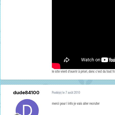
le site vient d'ouvrir à priori, donc c'est du tout fr
dude84100
Posté(e)
le 7 août 2010
merci pour l info je vais aller recruter