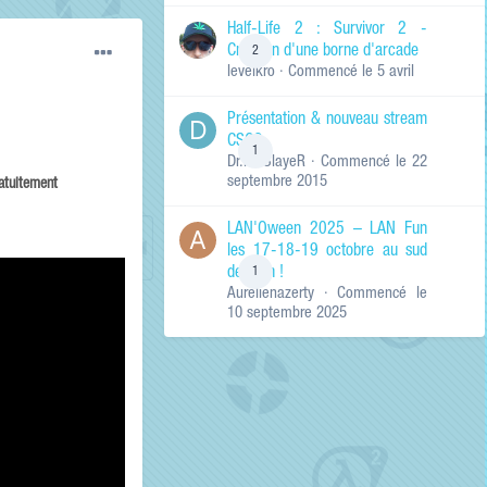
de ma recherche
RECHERCHER LES
Half-Life 2 : Survivor 2 -
RÉSULTATS DANS…
Création d'une borne d'arcade
2
levelkro
· Commencé
le 5 avril
Titres et corps
des contenus
Présentation & nouveau stream
Titres des
CSGO
contenus
1
Dr.KinSlayeR
· Commencé
le 22
uniquement
septembre 2015
ratuitement
LAN'Oween 2025 – LAN Fun
les 17-18-19 octobre au sud
de Lyon !
1
Aurelienazerty
· Commencé
le
10 septembre 2025