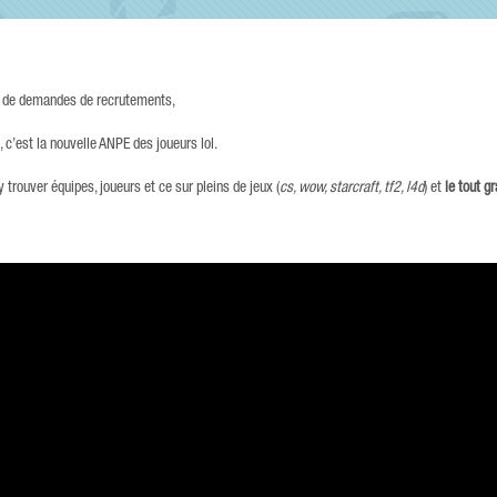
up de demandes de recrutements,
, c’est la nouvelle ANPE des joueurs lol.
y trouver équipes, joueurs et ce sur pleins de jeux (
cs, wow, starcraft, tf2, l4d
) et
le tout g