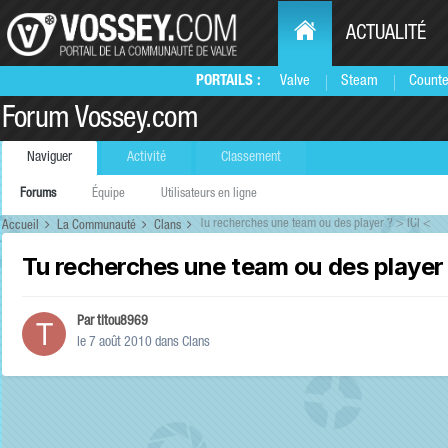
ACTUALITÉ
PORTAILS :
Valve
Steam
Counte
Forum Vossey.com
Naviguer
Activité
Classement
Forums
Équipe
Utilisateurs en ligne
Tu recherches une team ou des player ? > ICI <
Accueil
La Communauté
Clans
Tu recherches une team ou des player 
Par
titou8969
le 7 août 2010
dans
Clans