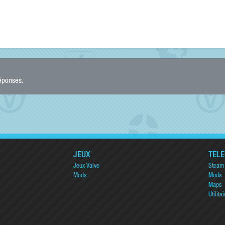
réponses.
JEUX
TÉL
Jeux Valve
Steam
Mods
Mods
Maps
Utilitai