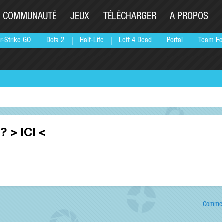
COMMUNAUTÉ
JEUX
TÉLÉCHARGER
A PROPOS
r-Strike GO
Dota 2
Half-Life
Left 4 Dead
Portal
Team Fo
? > ICI <
Commen