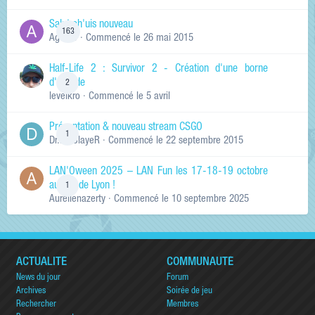
Salut ch'uis nouveau
163
Ag0Nie
· Commencé
le 26 mai 2015
Half-Life 2 : Survivor 2 - Création d'une borne
d'arcade
2
levelkro
· Commencé
le 5 avril
Présentation & nouveau stream CSGO
1
Dr.KinSlayeR
· Commencé
le 22 septembre 2015
LAN'Oween 2025 – LAN Fun les 17-18-19 octobre
au sud de Lyon !
1
Aurelienazerty
· Commencé
le 10 septembre 2025
ACTUALITÉ
COMMUNAUTÉ
News du jour
Forum
Archives
Soirée de jeu
Rechercher
Membres