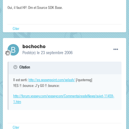
Oui, il faut Hl²: Dm et Source SDK Base.
Citer
bochocho
Posté(e)
le 23 septembre 2006
Citation
Il est sorti:
http://es.spawnpoint.com/splash/
[/quotemsg]
YES !! :bounce: J'y GO !! :bounce:
http://forum.vossey.com/vosseycom/CommentairesdeNews/sujet-11459-
1.htm
Citer