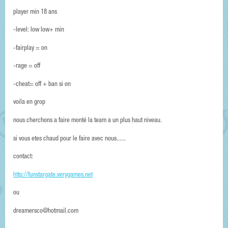
player min 18 ans
-level: low low+ min
-fairplay = on
-rage = off
-cheat= off + ban si on
voila en grop
nous cherchons a faire monté la team a un plus haut niveau.
si vous etes chaud pour le faire avec nous......
contact:
http://funstargate.verygames.net
ou
dreamersco@hotmail.com