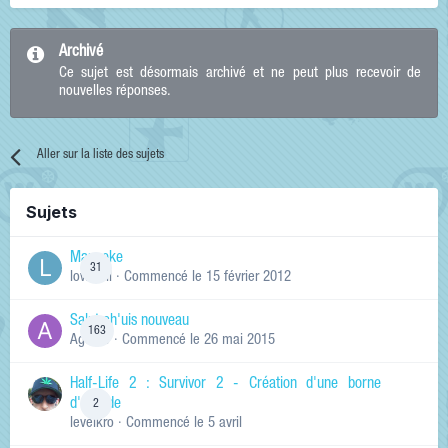
Archivé
Ce sujet est désormais archivé et ne peut plus recevoir de
nouvelles réponses.
Aller sur la liste des sujets
Sujets
Manneke
31
lowskill
· Commencé
le 15 février 2012
Salut ch'uis nouveau
163
Ag0Nie
· Commencé
le 26 mai 2015
Half-Life 2 : Survivor 2 - Création d'une borne
d'arcade
2
levelkro
· Commencé
le 5 avril