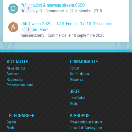
Présentation & nouveau stream CSGO
1
Dr.KinSlayeR
· Commencé
le 22 septembre 2015
LAN'Oween 2025 – LAN Fun les 17-18-19 octobre
au sud de Lyon !
1
Aurelienazerty
· Commencé
le 10 septembre 2025
ACTUALITÉ
COMMUNAUTÉ
News du jour
Forum
Archives
Soirée de jeu
Rechercher
Membres
Proposer une actu
JEUX
Jeux Valve
Mods
TÉLÉCHARGER
A PROPOS
Steam
Présentation et histoire
Mods
Le staff de Vossey.com