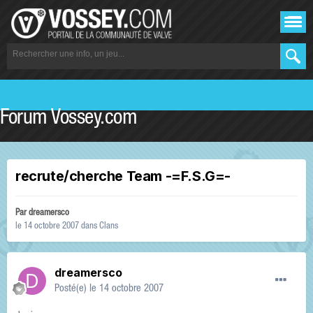
Forum Vossey.com
recrute/cherche Team -=F.S.G=-
Par
dreamersco
le 14 octobre 2007
dans
Clans
dreamersco
Posté(e)
le 14 octobre 2007