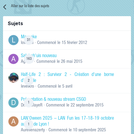
Aller sur la liste des sujets
Sujets
Manneke
31
lowskill
· Commencé
le 15 février 2012
Salut ch'uis nouveau
163
Ag0Nie
· Commencé
le 26 mai 2015
Half-Life 2 : Survivor 2 - Création d'une borne
d'arcade
2
levelkro
· Commencé
le 5 avril
Présentation & nouveau stream CSGO
1
Dr.KinSlayeR
· Commencé
le 22 septembre 2015
LAN'Oween 2025 – LAN Fun les 17-18-19 octobre
au sud de Lyon !
1
Aurelienazerty
· Commencé
le 10 septembre 2025