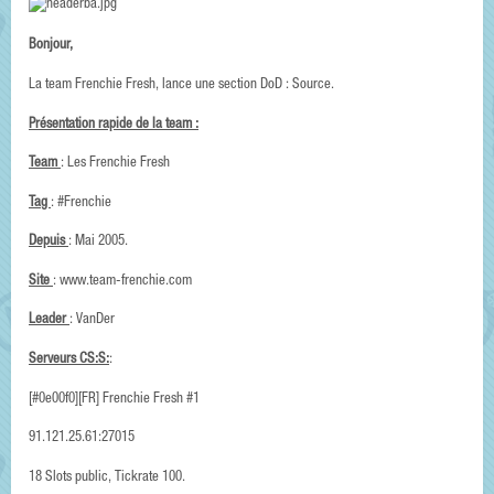
Bonjour,
La team Frenchie Fresh, lance une section DoD : Source.
Présentation rapide de la team :
Team
: Les Frenchie Fresh
Tag
: #Frenchie
Depuis
: Mai 2005.
Site
: www.team-frenchie.com
Leader
: VanDer
Serveurs CS:S:
:
[#0e00f0][FR] Frenchie Fresh #1
91.121.25.61:27015
18 Slots public, Tickrate 100.