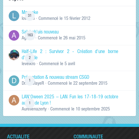
Manneke
31
lowskill
· Commencé
le 15 février 2012
Salut ch'uis nouveau
163
Ag0Nie
· Commencé
le 26 mai 2015
Half-Life 2 : Survivor 2 - Création d'une borne
d'arcade
2
levelkro
· Commencé
le 5 avril
Présentation & nouveau stream CSGO
1
Dr.KinSlayeR
· Commencé
le 22 septembre 2015
LAN'Oween 2025 – LAN Fun les 17-18-19 octobre
au sud de Lyon !
1
Aurelienazerty
· Commencé
le 10 septembre 2025
ACTUALITÉ
COMMUNAUTÉ