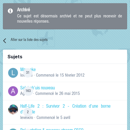
Archivé
Ce sujet est désormais archivé et ne peut plus recevoir de
nouvelles réponses.
Aller sur la liste des sujets
Sujets
Manneke
31
lowskill
· Commencé
le 15 février 2012
Salut ch'uis nouveau
163
Ag0Nie
· Commencé
le 26 mai 2015
Half-Life 2 : Survivor 2 - Création d'une borne
d'arcade
2
levelkro
· Commencé
le 5 avril