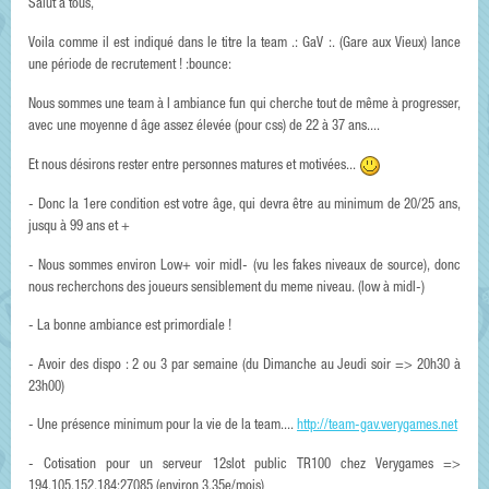
Salut à tous,
Voila comme il est indiqué dans le titre la team .: GaV :. (Gare aux Vieux) lance
une période de recrutement ! :bounce:
Nous sommes une team à l ambiance fun qui cherche tout de même à progresser,
avec une moyenne d âge assez élevée (pour css) de 22 à 37 ans....
Et nous désirons rester entre personnes matures et motivées...
- Donc la 1ere condition est votre âge, qui devra être au minimum de 20/25 ans,
jusqu à 99 ans et +
- Nous sommes environ Low+ voir midl- (vu les fakes niveaux de source), donc
nous recherchons des joueurs sensiblement du meme niveau. (low à midl-)
- La bonne ambiance est primordiale !
- Avoir des dispo : 2 ou 3 par semaine (du Dimanche au Jeudi soir => 20h30 à
23h00)
- Une présence minimum pour la vie de la team....
http://team-gav.verygames.net
- Cotisation pour un serveur 12slot public TR100 chez Verygames =>
194.105.152.184:27085 (environ 3.35e/mois)