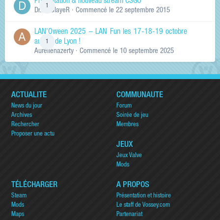
Présentation & nouveau stream CSGO
1
Dr.KinSlayeR
· Commencé
le 22 septembre 2015
LAN'Oween 2025 – LAN Fun les 17-18-19 octobre
au sud de Lyon !
1
Aurelienazerty
· Commencé
le 10 septembre 2025
ACTUALITÉ
COMMUNAUTÉ
News du jour
Forum
Archives
Soirée de jeu
Rechercher
Membres
Proposer une actu
JEUX
Jeux Valve
Mods
TÉLÉCHARGER
A PROPOS
Steam
Présentation et histoire
Mods
Le staff de Vossey.com
Maps
Partenariat