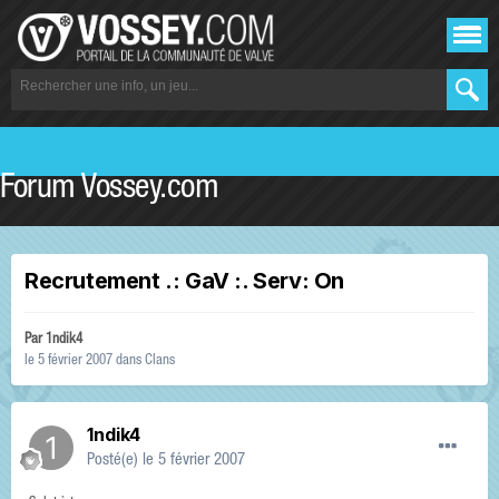
Forum Vossey.com
Recrutement .: GaV :. Serv: On
Par
1ndik4
le 5 février 2007
dans
Clans
1ndik4
Posté(e)
le 5 février 2007