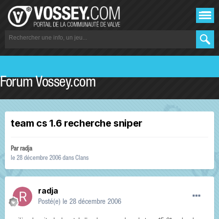
Forum Vossey.com
team cs 1.6 recherche sniper
Par
radja
le 28 décembre 2006
dans
Clans
radja
Posté(e)
le 28 décembre 2006