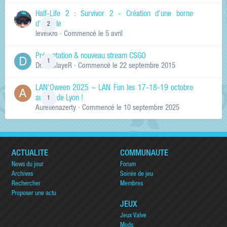
Half-Life 2 : Survivor 2 - Création d'une borne
d'arcade
2
levelkro
· Commencé
le 5 avril
Présentation & nouveau stream CSGO
1
Dr.KinSlayeR
· Commencé
le 22 septembre 2015
LAN'Oween 2025 – LAN Fun les 17-18-19 octobre
au sud de Lyon !
1
Aurelienazerty
· Commencé
le 10 septembre 2025
ACTUALITÉ
COMMUNAUTÉ
News du jour
Forum
Archives
Soirée de jeu
Rechercher
Membres
Proposer une actu
JEUX
Jeux Valve
Mods