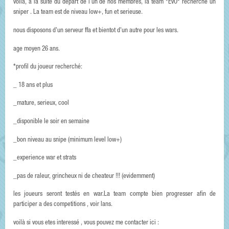
voilà, a la suite du depart de l'un de nos membres, la team *EvO* recherche un
sniper . La team est de niveau low+, fun et serieuse.
nous disposons d'un serveur ffa et bientot d'un autre pour les wars.
age moyen 26 ans.
*profil du joueur recherché:
_ 18 ans et plus
_mature, serieux, cool
_disponible le soir en semaine
_bon niveau au snipe (minimum level low+)
_experience war et strats
_pas de raleur, grincheux ni de cheateur !!! (evidemment)
les joueurs seront testés en war.La team compte bien progresser afin de
participer a des competitions , voir lans.
voilà si vous etes interessé , vous pouvez me contacter ici :