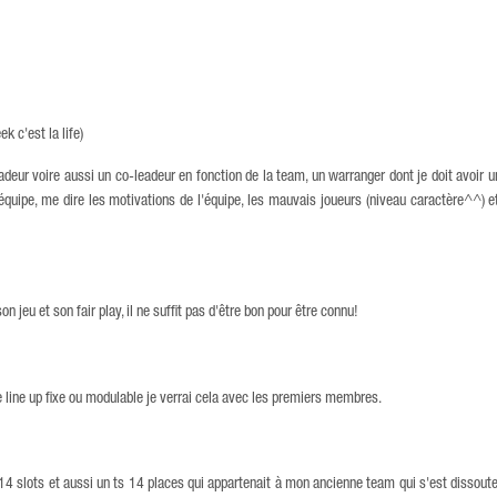
k c'est la life)
deur voire aussi un co-leadeur en fonction de la team, un warranger dont je doit avoir u
'équipe, me dire les motivations de l'équipe, les mauvais joueurs (niveau caractère^^) et 
 jeu et son fair play, il ne suffit pas d'être bon pour être connu!
ne line up fixe ou modulable je verrai cela avec les premiers membres.
4 slots et aussi un ts 14 places qui appartenait à mon ancienne team qui s'est dissoute 