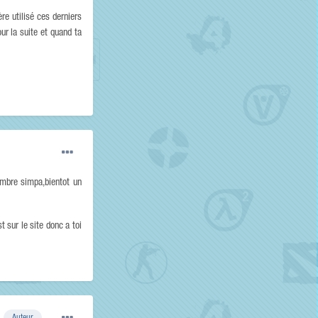
re utilisé ces derniers
ur la suite et quand ta
mbre simpa,bientot un
 sur le site donc a toi