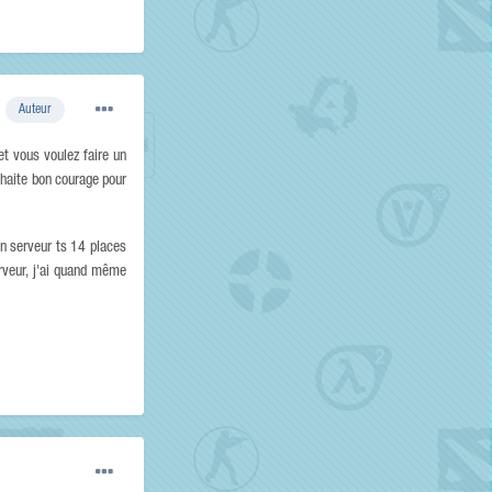
Auteur
et vous voulez faire un
ouhaite bon courage pour
un serveur ts 14 places
rveur, j'ai quand même