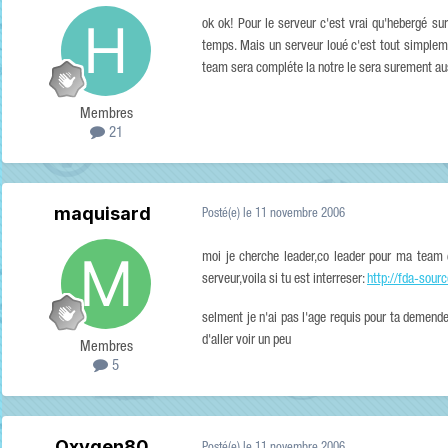
ok ok! Pour le serveur c'est vrai qu'hebergé sur
temps. Mais un serveur loué c'est tout simplemen
team sera compléte la notre le sera surement auss
Membres
21
maquisard
Posté(e)
le 11 novembre 2006
moi je cherche leader,co leader pour ma team
serveur,voila si tu est interreser:
http://fda-sour
selment je n'ai pas l'age requis pour ta demende
d'aller voir un peu
Membres
5
Oxygen80