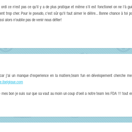
 ordi ce n'est pas ce qu'il y a de plus pratique et même s'il est fonctionel on ne l'à guè
t trop cher. Pour le pseudo, c'est sûr qu'il faut aimer le délire... Bonne chance à toi po
i alors n'oublie pas de venir nous défier!
 car j'ai un manque d'experience en la matiere,team fun en dévelopement cherche me
ce.ibelgique.com
 mes bon je suis sur que sa vaut au moin un coup d'oeil a notre team les FDA !!! tout est