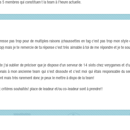
 5 membres qui constituen t la team à l'heure actuelle.
éresse pas trop pour de multiples raisons (chaussettes en tag c'est pas trop mon style 
 top) mais je te remercie de ta réponse c'est très aimable à toi de me répondre et je te s
e j'ai oublier de préciser que je dispose d'un serveur de 14 slots chez verygames et d'
tenais à mon ancienne team qui s'est dissoute et c'est moi qui étais responsable du se
nt mais très rarement donc je peux le mettre à dispo de la team!
critères souhaités! place de leadeur et/ou co-leadeur sont à prendre!!