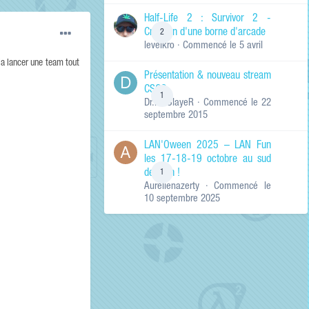
de ma recherche
RECHERCHER LES
Half-Life 2 : Survivor 2 -
RÉSULTATS DANS…
Création d'une borne d'arcade
2
levelkro
· Commencé
le 5 avril
Titres et corps
des contenus
la lancer une team tout
Présentation & nouveau stream
Titres des
CSGO
contenus
1
Dr.KinSlayeR
· Commencé
le 22
uniquement
septembre 2015
LAN'Oween 2025 – LAN Fun
les 17-18-19 octobre au sud
de Lyon !
1
Aurelienazerty
· Commencé
le
10 septembre 2025