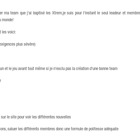
éer ma team que j'ai baptisé les Xtrem,je suis pour l'instant le seul leadeur et membr
u monde!
 les voici:
exigences plus sévére)
e fun et le jeu avant tout même si je n'exclu pas la création d'une bonne team
e
 sur le site pour voir les différentes nouvelles
inions, saluer les différents membres donc une formule de politesse adéquate