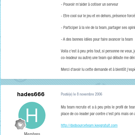
- Pouvoir m'aider à cotiser un serveur
- Etre cool sur le jeu et en dehors, présence forcé
- Participer à la vie de la team, partager ses op
- A des bonnes idées pour faire avancer la team
Voila c'est à peu près tout, si personne ne veux,
co-leadeur ou autre) une team qui débute me déra
Merci d'avoir lu cette demande et à bientôt j'esp
hades666
Posté(e)
le 8 novembre 2006
Ma team recrute et a à peu près le profil de tea
place de co-leader par contre c'est pris mais on 
http://dodsourceteam.keogratuit.com
Membres