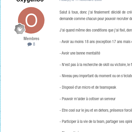
Posté(e)
le 11 novembre 2006
Salut à tous, donc j'ai finalement décidé de cr
demande comme chacun pour pouvoir recruter d
J'ai quand même des conditions que j'ai fixé, dont
Membres
- Avoir au moins 18 ans (exception 17 ans mais 
8
- Avoir une bonne mentalité
- N'est pas à la recherche de skill ou victoire, l
- Niveau peu important du moment ou on s'éclat
- Disposé d'un micro et de teamspeak
- Pouvoir m'aider à cotiser un serveur
- Etre cool sur le jeu et en dehors, présence forcé
- Participer à la vie de la team, partager ses op