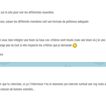
 sur le site pour voir les différentes nouvelles
inions, saluer les différents membres soit une formule de politesse adéquate
 je veux bien intégrer une team où tous ces critères sont réunis mais une team où j'ai une
nge pas du tout si elle respecte les critères que je demande
ère
m que tu cherches, si ça t'interresse t'es le bienvenu (on cherche surtout une mg mais a
a besoin de bonnes volontés...