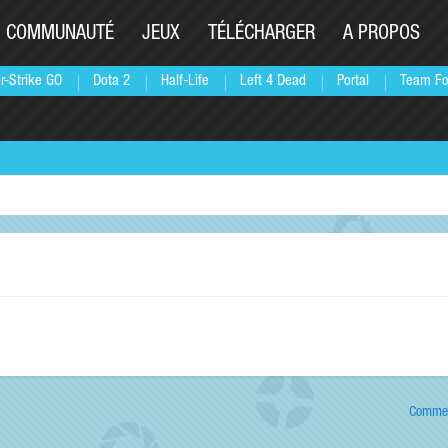
COMMUNAUTÉ
JEUX
TÉLÉCHARGER
A PROPOS
r-Strike GO
Dota 2
Half-Life
Left 4 Dead
Portal
Team Fo
Commen