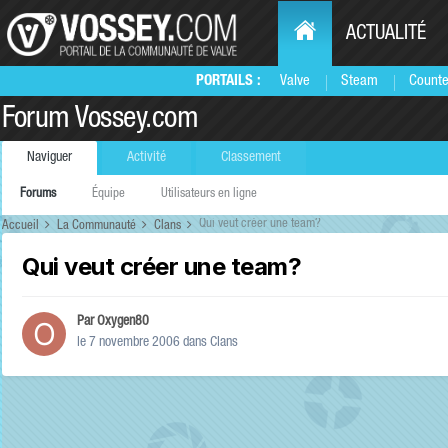
ACTUALITÉ
PORTAILS :
Valve
Steam
Counte
Forum Vossey.com
Naviguer
Activité
Classement
Forums
Équipe
Utilisateurs en ligne
Qui veut créer une team?
Accueil
La Communauté
Clans
Qui veut créer une team?
Par
Oxygen80
le 7 novembre 2006
dans
Clans