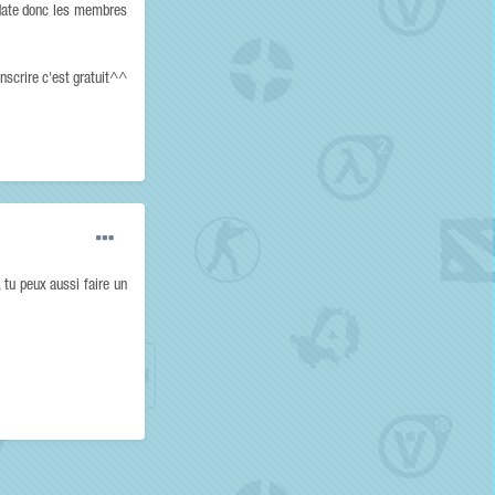
e date donc les membres
nscrire c'est gratuit^^
tu peux aussi faire un