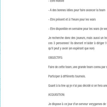
- Etre motivé
- A des bonnes idées pour faire avancer la team
- Etre présent et à l'heure pour les wars
- Etre disponible en semaine pour les wars (le wee
Je recherche donc des joueurs, mais aussi un lea
ces 3 personnes! Ils devront m'aider à diriger l
qu'il peut y avoir (en espèrant que non)
OBGECTIFS:
Faire de cette team, une grande team connu par son
Participer à différents tournois.
Quant à la line up je n'ai pas décidé si on fera u
ACQUISITION:
Je dispose à ce jour d'un serveur verygames de 1