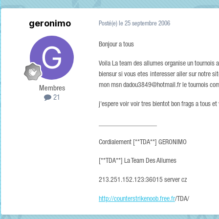
geronimo
Posté(e)
le 25 septembre 2006
Bonjour a tous
Voila La team des allumes organise un tournois a
biensur si vous etes interesser aller sur notre s
mon msn dadou3849@hotmail.fr le tournois comme
Membres
21
j'espere voir voir tres bientot bon frags a tous
_________________
Cordialement [**TDA**] GERONIMO
[**TDA**] La Team Des Allumes
213.251.152.123:36015 server cz
http://counterstrikenoob.free.fr
/TDA/