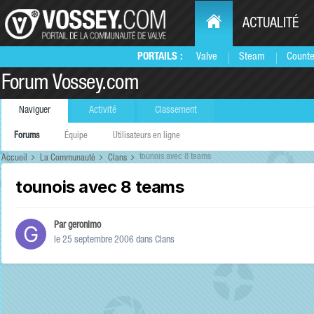
ACTUALITÉ
PORTAILS :
Valve
Steam
Counte
Forum Vossey.com
Naviguer
Activité
Classement
Forums
Équipe
Utilisateurs en ligne
tounois avec 8 teams
Accueil
La Communauté
Clans
tounois avec 8 teams
Par
geronimo
le 25 septembre 2006
dans
Clans