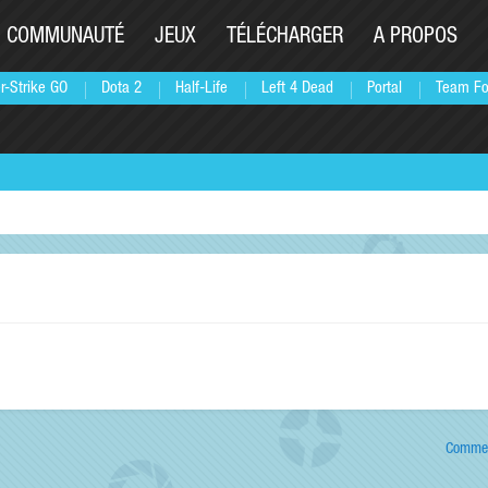
COMMUNAUTÉ
JEUX
TÉLÉCHARGER
A PROPOS
r-Strike GO
Dota 2
Half-Life
Left 4 Dead
Portal
Team Fo
Commen