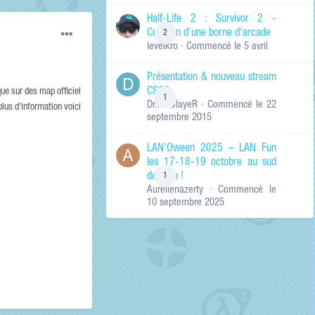
de ma recherche
RECHERCHER LES
Half-Life 2 : Survivor 2 -
RÉSULTATS DANS…
Création d'une borne d'arcade
2
levelkro
· Commencé
le 5 avril
Titres et corps
des contenus
Présentation & nouveau stream
Titres des
CSGO
contenus
ue sur des map officiel
1
Dr.KinSlayeR
· Commencé
le 22
uniquement
plus d'information voici
septembre 2015
LAN'Oween 2025 – LAN Fun
les 17-18-19 octobre au sud
de Lyon !
1
Aurelienazerty
· Commencé
le
10 septembre 2025