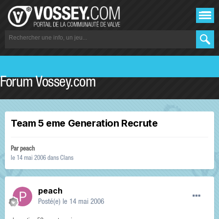
Forum Vossey.com
Team 5 eme Generation Recrute
Par
peach
le 14 mai 2006
dans
Clans
peach
Posté(e)
le 14 mai 2006