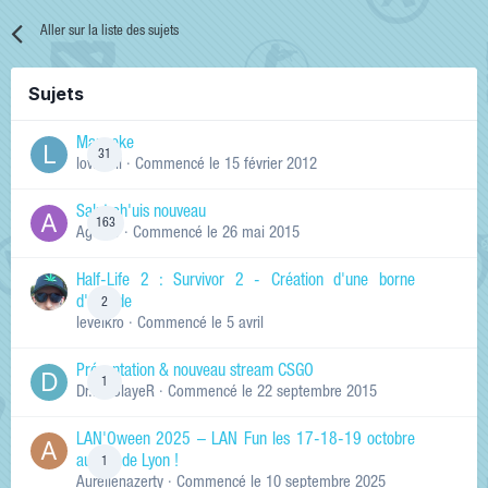
Aller sur la liste des sujets
Sujets
Manneke
31
lowskill
· Commencé
le 15 février 2012
Salut ch'uis nouveau
163
Ag0Nie
· Commencé
le 26 mai 2015
Half-Life 2 : Survivor 2 - Création d'une borne
d'arcade
2
levelkro
· Commencé
le 5 avril
Présentation & nouveau stream CSGO
1
Dr.KinSlayeR
· Commencé
le 22 septembre 2015
LAN'Oween 2025 – LAN Fun les 17-18-19 octobre
au sud de Lyon !
1
Aurelienazerty
· Commencé
le 10 septembre 2025