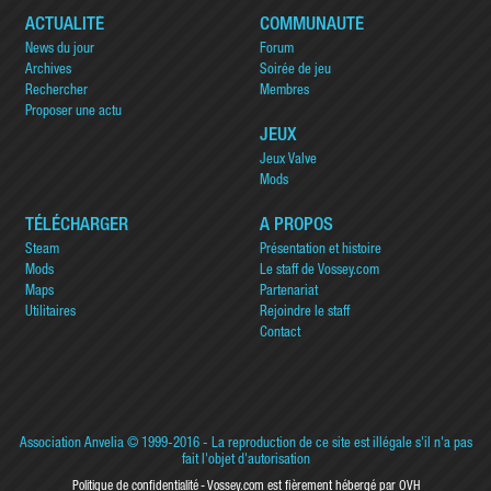
ACTUALITÉ
COMMUNAUTÉ
News du jour
Forum
Archives
Soirée de jeu
Rechercher
Membres
Proposer une actu
JEUX
Jeux Valve
Mods
TÉLÉCHARGER
A PROPOS
Steam
Présentation et histoire
Mods
Le staff de Vossey.com
Maps
Partenariat
Utilitaires
Rejoindre le staff
Contact
Association Anvelia
© 1999-2016 - La reproduction de ce site est illégale s'il n'a pas
fait l'objet d'autorisation
Politique de confidentialité
Vossey.com est fièrement hébergé par OVH