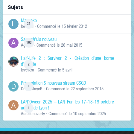
Sujets
Manneke
31
lowskill
· Commencé
le 15 février 2012
Salut ch'uis nouveau
163
Ag0Nie
· Commencé
le 26 mai 2015
Half-Life 2 : Survivor 2 - Création d'une borne
d'arcade
2
levelkro
· Commencé
le 5 avril
Présentation & nouveau stream CSGO
1
Dr.KinSlayeR
· Commencé
le 22 septembre 2015
LAN'Oween 2025 – LAN Fun les 17-18-19 octobre
au sud de Lyon !
1
Aurelienazerty
· Commencé
le 10 septembre 2025