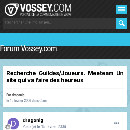
Forum Vossey.com
Recherche Guildes/Joueurs. Meeteam Un
site qui va faire des heureux
Par
dragonlg
le 15 février 2006
dans
Clans
dragonlg
Posté(e)
le 15 février 2006