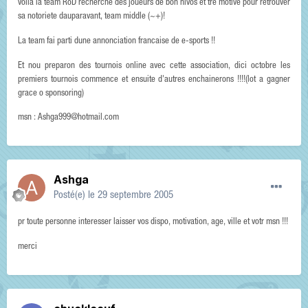
voila la team RoD recherche des joueurs de bon nivos et tre motivé pour retrouver
sa notoriete dauparavant, team middle (~+)!
La team fai parti dune annonciation francaise de e-sports !!
Et nou preparon des tournois online avec cette association, dici octobre les
premiers tournois commence et ensuite d'autres enchainerons !!!!(lot a gagner
grace o sponsoring)
msn : Ashga999@hotmail.com
Ashga
Posté(e)
le 29 septembre 2005
pr toute personne interesser laisser vos dispo, motivation, age, ville et votr msn !!!
merci