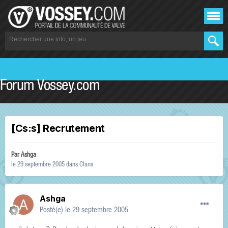
Forum Vossey.com
[Cs:s] Recrutement
Par
Ashga
le 29 septembre 2005
dans
Clans
Ashga
Posté(e)
le 29 septembre 2005