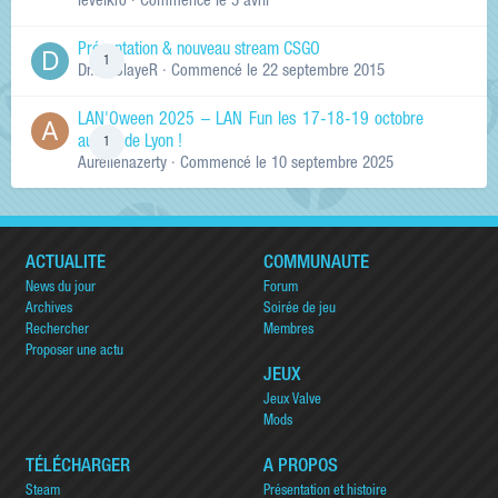
levelkro
· Commencé
le 5 avril
Présentation & nouveau stream CSGO
1
Dr.KinSlayeR
· Commencé
le 22 septembre 2015
LAN'Oween 2025 – LAN Fun les 17-18-19 octobre
au sud de Lyon !
1
Aurelienazerty
· Commencé
le 10 septembre 2025
ACTUALITÉ
COMMUNAUTÉ
News du jour
Forum
Archives
Soirée de jeu
Rechercher
Membres
Proposer une actu
JEUX
Jeux Valve
Mods
TÉLÉCHARGER
A PROPOS
Steam
Présentation et histoire