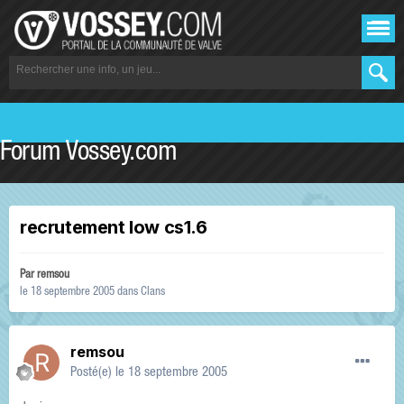
Forum Vossey.com
recrutement low cs1.6
Par
remsou
le 18 septembre 2005
dans
Clans
remsou
Posté(e)
le 18 septembre 2005