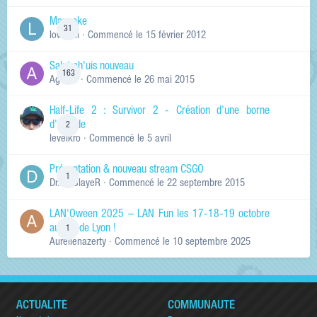
Manneke
31
lowskill
· Commencé
le 15 février 2012
Salut ch'uis nouveau
163
Ag0Nie
· Commencé
le 26 mai 2015
Half-Life 2 : Survivor 2 - Création d'une borne
d'arcade
2
levelkro
· Commencé
le 5 avril
Présentation & nouveau stream CSGO
1
Dr.KinSlayeR
· Commencé
le 22 septembre 2015
LAN'Oween 2025 – LAN Fun les 17-18-19 octobre
au sud de Lyon !
1
Aurelienazerty
· Commencé
le 10 septembre 2025
ACTUALITÉ
COMMUNAUTÉ