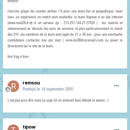
bonjour.
cherche player de counter strikes 1.6 pour une team fun et sympathique. level
low+ ou expérience en match sont souhaités. la team dispose d un site internet
(www.mad26.fr.st) d un serveur (ip : 213.251.144.27:27020 ) . les matchs et
entrainement se déroule les soirs de semaine et plus particulierement le mardi
dès 21h .les membres de la team sont agés de 21 a 30 ans . pour une eventuelle
candidature contactez moi par msn ( rems.du38@caramail.com) ou poser la
directemnt sur le site de la team.
bon frag a tous
remsou
Posté(e)
le 18 septembre 2005
c'est pas pour dire mais ça urge lol on aimerait bien débuté la saison :-)
tipow