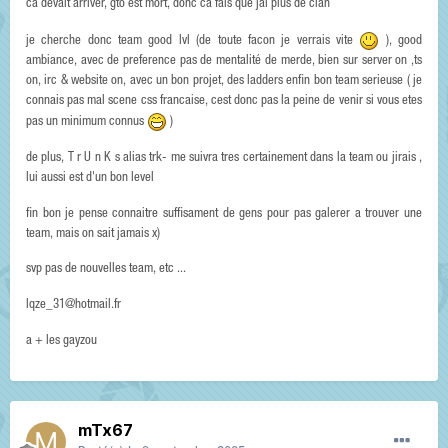
ca devait arriver, gto est mort, donc ca fais que jai plus de clan
je cherche donc team good lvl (de toute facon je verrais vite
), good
ambiance, avec de preference pas de mentalité de merde, bien sur server on ,ts
on, irc & website on, avec un bon projet, des ladders enfin bon team serieuse ( je
connais pas mal scene css francaise, cest donc pas la peine de venir si vous etes
pas un minimum connus
)
de plus, T r U n K s alias trk- me suivra tres certainement dans la team ou jirais ,
lui aussi est d'un bon level
fin bon je pense connaitre suffisament de gens pour pas galerer a trouver une
team, mais on sait jamais x)
svp pas de nouvelles team, etc ...
lqze_31@hotmail.fr
a + les gayzou
mTx67