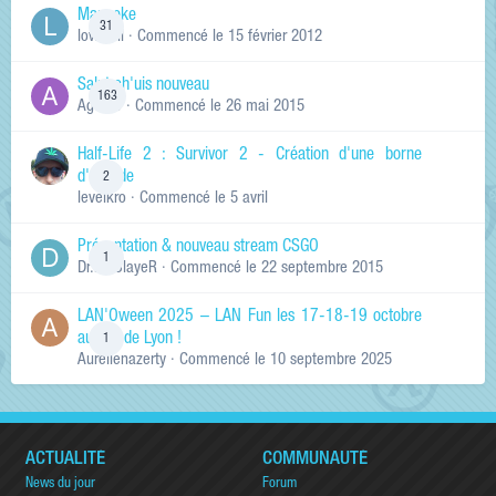
Manneke
31
lowskill
· Commencé
le 15 février 2012
Salut ch'uis nouveau
163
Ag0Nie
· Commencé
le 26 mai 2015
Half-Life 2 : Survivor 2 - Création d'une borne
d'arcade
2
levelkro
· Commencé
le 5 avril
Présentation & nouveau stream CSGO
1
Dr.KinSlayeR
· Commencé
le 22 septembre 2015
LAN'Oween 2025 – LAN Fun les 17-18-19 octobre
au sud de Lyon !
1
Aurelienazerty
· Commencé
le 10 septembre 2025
ACTUALITÉ
COMMUNAUTÉ
News du jour
Forum