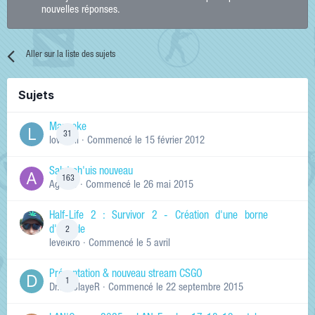
nouvelles réponses.
Aller sur la liste des sujets
Sujets
Manneke
31
lowskill
· Commencé
le 15 février 2012
Salut ch'uis nouveau
163
Ag0Nie
· Commencé
le 26 mai 2015
Half-Life 2 : Survivor 2 - Création d'une borne
d'arcade
2
levelkro
· Commencé
le 5 avril
Présentation & nouveau stream CSGO
1
Dr.KinSlayeR
· Commencé
le 22 septembre 2015