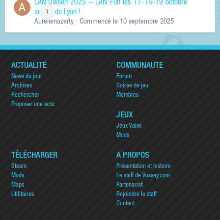
LAN'Oween 2025 – LAN Fun les 17-18-19 octobre
au sud de Lyon !
1
Aurelienazerty
· Commencé
le 10 septembre 2025
ACTUALITÉ
COMMUNAUTÉ
News du jour
Forum
Archives
Soirée de jeu
Rechercher
Membres
Proposer une actu
JEUX
Jeux Valve
Mods
TÉLÉCHARGER
A PROPOS
Steam
Présentation et histoire
Mods
Le staff de Vossey.com
Maps
Partenariat
Utilitaires
Rejoindre le staff
Contact