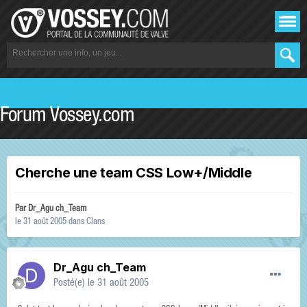
Forum Vossey.com
Cherche une team CSS Low+/Middle
Par
Dr_Agu ch_Team
le 31 août 2005
dans
Clans
Dr_Agu ch_Team
Posté(e)
le 31 août 2005