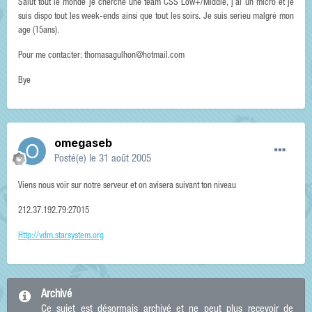
Salut tout le monde je cherche une team CSS Low+/Middle, j'ai un micro et je
suis dispo tout les week-ends ainsi que tout les soirs. Je suis serieu malgré mon
age (15ans).
Pour me contacter: thomasagulhon@hotmail.com
Bye
omegaseb
Posté(e)
le 31 août 2005
Viens nous voir sur notre serveur et on avisera suivant ton niveau
212.37.192.79:27015
Http://vdm.starsystem.org
Archivé
Ce sujet est désormais archivé et ne peut plus recevoir de