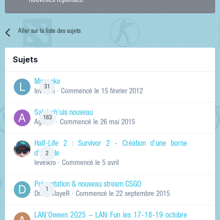
nouvelles réponses.
Aller sur la liste des sujets
Sujets
Manneke
31
lowskill
· Commencé
le 15 février 2012
Salut ch'uis nouveau
163
Ag0Nie
· Commencé
le 26 mai 2015
Half-Life 2 : Survivor 2 - Création d'une borne
d'arcade
2
levelkro
· Commencé
le 5 avril
Présentation & nouveau stream CSGO
1
Dr.KinSlayeR
· Commencé
le 22 septembre 2015
LAN'Oween 2025 – LAN Fun les 17-18-19 octobre