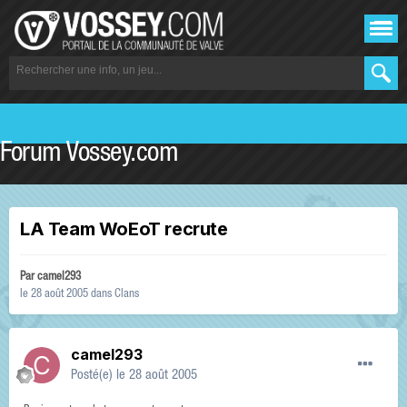
Forum Vossey.com
LA Team WoEoT recrute
Par
camel293
le 28 août 2005
dans
Clans
camel293
Posté(e)
le 28 août 2005