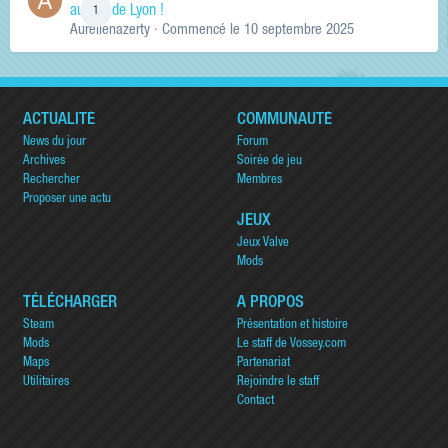
au sud de Lyon !
1
Aurelienazerty
· Commencé
le 10 septembre 2025
ACTUALITÉ
COMMUNAUTÉ
News du jour
Forum
Archives
Soirée de jeu
Rechercher
Membres
Proposer une actu
JEUX
Jeux Valve
Mods
TÉLÉCHARGER
A PROPOS
Steam
Présentation et histoire
Mods
Le staff de Vossey.com
Maps
Partenariat
Utilitaires
Rejoindre le staff
Contact