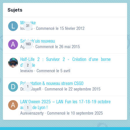
Sujets
Manneke
31
lowskill
· Commencé
le 15 février 2012
Salut ch'uis nouveau
163
Ag0Nie
· Commencé
le 26 mai 2015
Half-Life 2 : Survivor 2 - Création d'une borne
d'arcade
2
levelkro
· Commencé
le 5 avril
Présentation & nouveau stream CSGO
1
Dr.KinSlayeR
· Commencé
le 22 septembre 2015
LAN'Oween 2025 – LAN Fun les 17-18-19 octobre
au sud de Lyon !
1
Aurelienazerty
· Commencé
le 10 septembre 2025