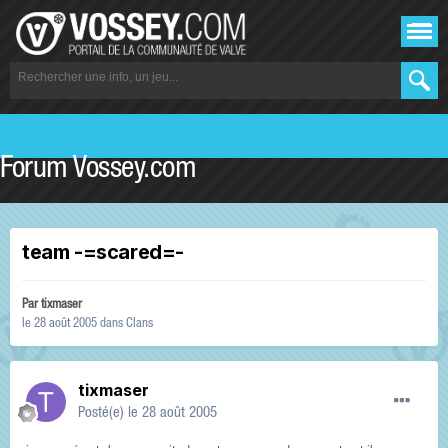
Forum Vossey.com
team -=scared=-
Par
tixmaser
le 28 août 2005
dans
Clans
tixmaser
Posté(e)
le 28 août 2005