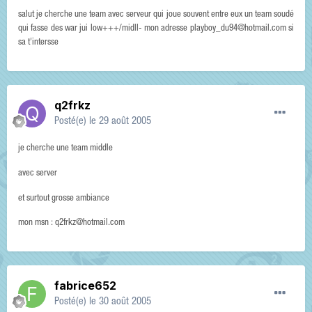
salut je cherche une team avec serveur qui joue souvent entre eux un team soudé
qui fasse des war jui low+++/midll- mon adresse playboy_du94@hotmail.com si
sa t'intersse
q2frkz
Posté(e)
le 29 août 2005
je cherche une team middle
avec server
et surtout grosse ambiance
mon msn : q2frkz@hotmail.com
fabrice652
Posté(e)
le 30 août 2005