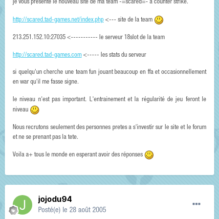
je vous présente le nouveau site de ma team -=scared=- a counter strike.
http://scared.tad-games.net/index.php
<--- site de la team
213.251.152.10:27035 <----------- le serveur 18slot de la team
http://scared.tad-games.com
<----- les stats du serveur
si quelqu'un cherche une team fun jouant beaucoup en ffa et occasionnellement
en war qu'il me fasse signe.
le niveau n'est pas important. L'entrainement et la régularité de jeu feront le
niveau
Nous recrutons seulement des personnes pretes a s'investir sur le site et le forum
et ne se prenant pas la tete.
Voila a+ tous le monde en esperant avoir des réponses
jojodu94
Posté(e)
le 28 août 2005