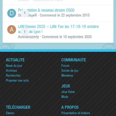
Présentation & nouveau stream CSGO
1
Dr.KinSlayeR
· Commencé
le 22 septembre 2015
LAN'Oween 2025 – LAN Fun les 17-18-19 octobre
au sud de Lyon !
1
Aurelienazerty
· Commencé
le 10 septembre 2025
ACTUALITÉ
COMMUNAUTÉ
News du jour
Forum
Archives
Soirée de jeu
Rechercher
Membres
Proposer une actu
JEUX
Jeux Valve
Mods
TÉLÉCHARGER
A PROPOS
Steam
Présentation et histoire