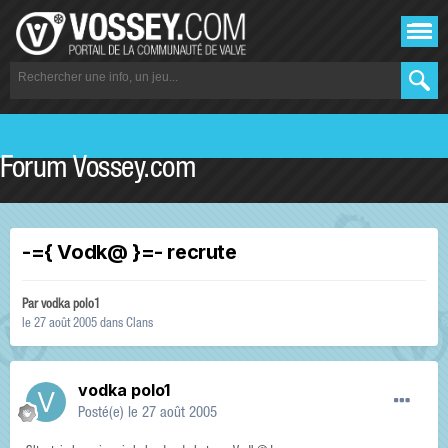
Forum Vossey.com
-={ Vodk@ }=- recrute
Par
vodka polo1
le 27 août 2005
dans
Clans
vodka polo1
Posté(e)
le 27 août 2005