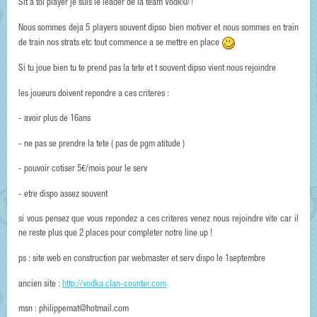
Slt a toi player je suis le leader de la team Vodk@ !
Nous sommes deja 5 players souvent dipso bien motiver et nous sommes en train
de train nos strats etc tout commence a se mettre en place
Si tu joue bien tu te prend pas la tete et t souvent dipso vient nous rejoindre
les joueurs doivent repondre a ces criteres :
- avoir plus de 16ans
- ne pas se prendre la tete ( pas de pgm atitude )
- pouvoir cotiser 5€/mois pour le serv
- etre dispo assez souvent
si vous pensez que vous repondez a ces criteres venez nous rejoindre vite car il
ne reste plus que 2 places pour completer notre line up !
ps : site web en construction par webmaster et serv dispo le 1septembre
ancien site :
http://vodka.clan-counter.com
msn : philippemat@hotmail.com