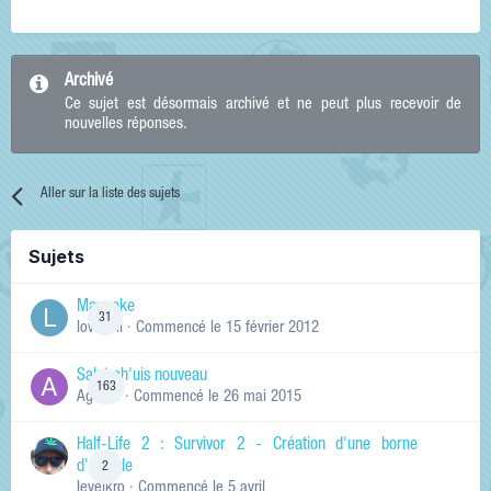
Archivé
Ce sujet est désormais archivé et ne peut plus recevoir de
nouvelles réponses.
Aller sur la liste des sujets
Sujets
Manneke
31
lowskill
· Commencé
le 15 février 2012
Salut ch'uis nouveau
163
Ag0Nie
· Commencé
le 26 mai 2015
Half-Life 2 : Survivor 2 - Création d'une borne
d'arcade
2
levelkro
· Commencé
le 5 avril