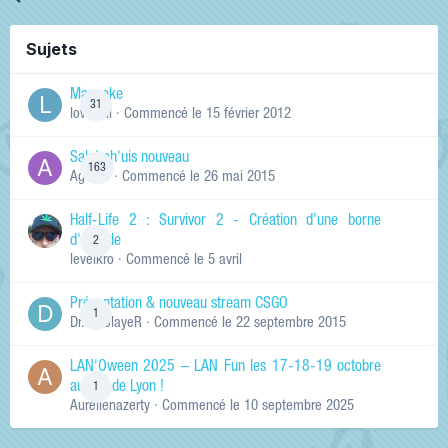
Sujets
Manneke
31
lowskill
· Commencé
le 15 février 2012
Salut ch'uis nouveau
163
Ag0Nie
· Commencé
le 26 mai 2015
Half-Life 2 : Survivor 2 - Création d'une borne
d'arcade
2
levelkro
· Commencé
le 5 avril
Présentation & nouveau stream CSGO
1
Dr.KinSlayeR
· Commencé
le 22 septembre 2015
LAN'Oween 2025 – LAN Fun les 17-18-19 octobre
au sud de Lyon !
1
Aurelienazerty
· Commencé
le 10 septembre 2025