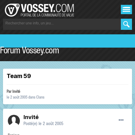
Forum Vossey.com
Team 59
Par Invité
le 2 août 2005
dans
Clans
Invité
Posté(e)
le 2 août 2005