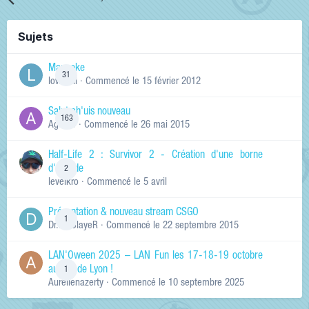
Sujets
Manneke
31
lowskill
· Commencé
le 15 février 2012
Salut ch'uis nouveau
163
Ag0Nie
· Commencé
le 26 mai 2015
Half-Life 2 : Survivor 2 - Création d'une borne
d'arcade
2
levelkro
· Commencé
le 5 avril
Présentation & nouveau stream CSGO
1
Dr.KinSlayeR
· Commencé
le 22 septembre 2015
LAN'Oween 2025 – LAN Fun les 17-18-19 octobre
au sud de Lyon !
1
Aurelienazerty
· Commencé
le 10 septembre 2025