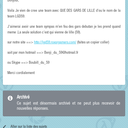
Bonjour,
Voila Je vien de cree une team avec QUE DES GARS DE LILLE d'ou le nom de la
team LGD59.
J'aimerai avoir une team sympas m'en fou des gars debutan je les prend quand
meme .La seule solution c'est qui vienne de lille (59).
sur notre site ==>
http://lgd59.roxorgamers.com/
(faites un copier coller)
soit par mon hotmail ==> Benji_du_59@hotmail.fr
ou Skype ==> Boubill_du_59
Merci cordialement
Archivé
Ce sujet est désormais archivé et ne peut plus recevoir de
nouvelles réponses.
Aller sur la liste des sujets