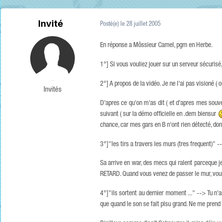
Invité
Posté(e)
le 28 juillet 2005
En réponse a Môssieur Camel, pgm en Herbe.
1°] Si vous vouliez jouer sur un serveur sécurisé
2°] A propos de la vidéo. Je ne l'ai pas visioné (
Invités
D'apres ce qu'on m'as dit ( et d'apres mes souve
suivant ( sur la démo officielle en .dem biensur
chance, car mes gars en B n'ont rien détecté, donc
3°]"les tirs a travers les murs (tres frequent)" --
Sa arrive en war, des mecs qui ralent parceque je
RETARD. Quand vous venez de passer le mur, vous
4°]"ils sortent au dernier moment ..." --> Tu n'a
que quand le son se fait plsu grand. Ne me prend