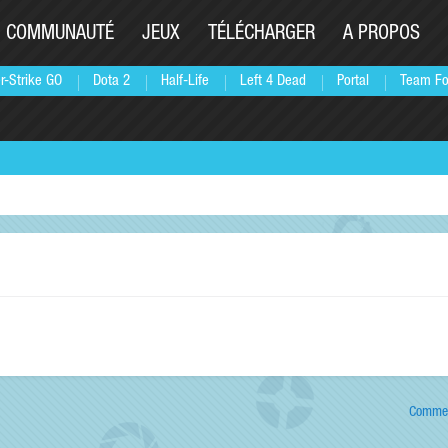
COMMUNAUTÉ
JEUX
TÉLÉCHARGER
A PROPOS
r-Strike GO
Dota 2
Half-Life
Left 4 Dead
Portal
Team Fo
Commen