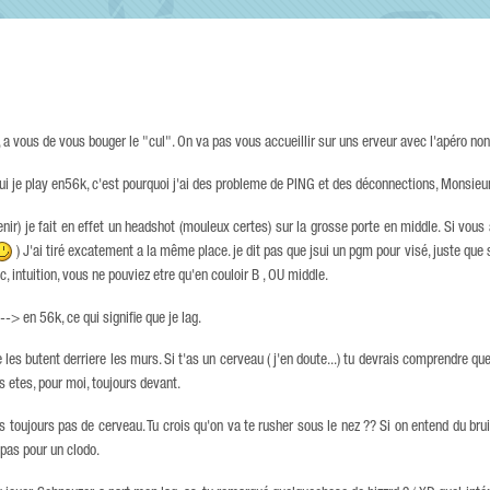
, a vous de vous bouger le "cul". On va pas vous accueillir sur uns erveur avec l'apéro non
 oui je play en56k, c'est pourquoi j'ai des probleme de PING et des déconnections, Monsieur
nir) je fait en effet un headshot (mouleux certes) sur la grosse porte en middle. Si vous
) J'ai tiré excatement a la même place. je dit pas que jsui un pgm pour visé, juste que s
, intuition, vous ne pouviez etre qu'en couloir B , OU middle.
--> en 56k, ce qui signifie que je lag.
 les butent derriere les murs. Si t'as un cerveau ( j'en doute...) tu devrais comprendre qu
 etes, pour moi, toujours devant.
s toujours pas de cerveau. Tu crois qu'on va te rusher sous le nez ?? Si on entend du brui
 pas pour un clodo.