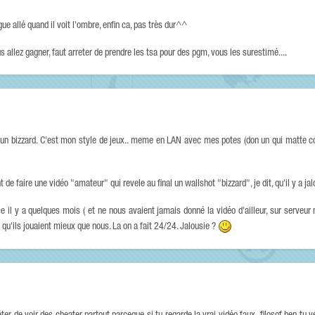
ngue allé quand il voit l'ombre, enfin ca, pas très dur^^
 allez gagner, faut arreter de prendre les tsa pour des pgm, vous les surestimé....
qu'un bizzard. C'est mon style de jeux.. meme en LAN avec mes potes (don un qui matte
de faire une vidéo "amateur" qui revele au final un wallshot "bizzard", je dit, qu'il y a jal
 il y a quelques mois ( et ne nous avaient jamais donné la vidéo d'ailleur, sur serveur 
u qu'ils jouaient mieux que nous. La on a fait 24/24. Jalousie ?