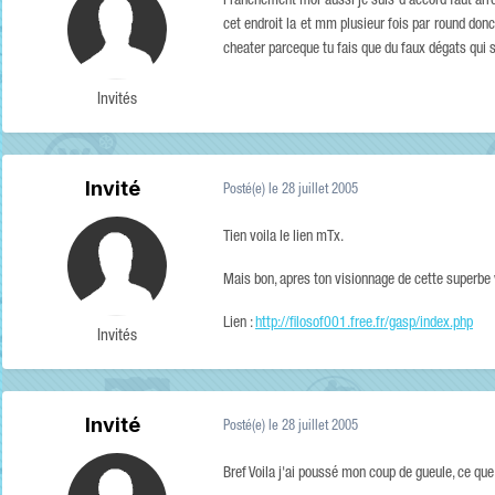
Franchement moi aussi je suis d'accord faut arrét
cet endroit la et mm plusieur fois par round donc
cheater parceque tu fais que du faux dégats qui se
Invités
Invité
Posté(e)
le 28 juillet 2005
Tien voila le lien mTx.
Mais bon, apres ton visionnage de cette superbe vid
Lien :
http://filosof001.free.fr/gasp/index.php
Invités
Invité
Posté(e)
le 28 juillet 2005
Bref Voila j'ai poussé mon coup de gueule, ce que 