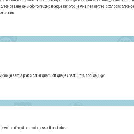
er de voir des cheater partout parceque si tu regarde la vrai vidéo faux_filosof ben tu vér
 arete de faire dé vidéo foireuze parceque sur prod je vois rien de tres bizar donc arete d
rt a rien.
eo, je serais pret a parier que tu dit que je cheat. Enfin, a toi de juger.
j'avais a dire, si un modo passe, il peut close.