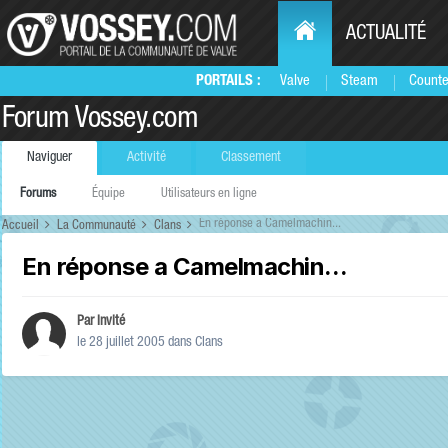
ACTUALITÉ
PORTAILS :
Valve
Steam
Counte
Forum Vossey.com
Naviguer
Activité
Classement
Forums
Équipe
Utilisateurs en ligne
En réponse a Camelmachin...
Accueil
La Communauté
Clans
En réponse a Camelmachin...
Par Invité
le 28 juillet 2005
dans
Clans