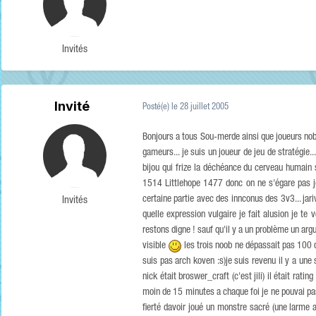
Invités
Invité
Posté(e)
le 28 juillet 2005
Bonjours a tous Sou-merde ainsi que joueurs nobl
gameurs... je suis un joueur de jeu de stratégie
bijou qui frize la déchéance du cerveau humain
1514 Littlehope 1477 donc on ne s'égare pas je r
certaine partie avec des innconus des 3v3... jarive 
Invités
quelle expression vulgaire je fait alusion je te
restons digne ! sauf qu'il y a un problème un argu
visible
les trois noob ne dépassait pas 100 
suis pas arch koven :s)je suis revenu il y a u
nick était broswer_craft (c'est jili) il était rat
moin de 15 minutes a chaque foi je ne pouvai pa
fierté davoir joué un monstre sacré (une larme a