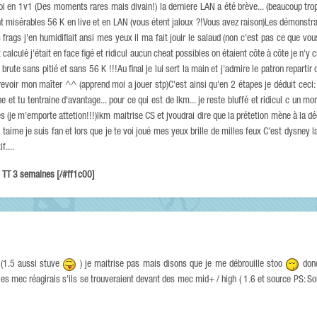
en 1v1 (Des moments rares mais divain!) la derniere LAN a été brève... (beaucoup trop) 
 misérables 56 K en live et en LAN (vous étent jaloux ?!Vous avez raison)Les démonstra
es frags j'en humidifiait ansi mes yeux il ma fait jouir le salaud (non c'est pas ce que vou
alculé j'était en face figé et ridicul aucun cheat possibles on étaient côte à côte je n'y c
ute sans pitié et sans 56 K !!!Au final je lui sert la main et j'admire le patron repartir 
 revoir mon maîter ^^ (apprend moi a jouer stp)C'est ainsi qu'en 2 étapes je déduit ceci: 
ine et tu tentraine d'avantage... pour ce qui est de lkm... je reste bluffé et ridicul c un mo
es (je m'emporte attetion!!!)lkm maitrise CS et jvoudrai dire que la prétetion mène à la 
taime je suis fan et lors que je te voi joué mes yeux brille de milles feux C'est dysney la
f....
! TT 3 semaines [/#ff1c00]
(1.5 aussi stuve
) je maitrise pas mais disons que je me débrouille stoo
donc
mec réagirais s'ils se trouveraient devant des mec mid+ / high ( 1.6 et source PS: Sou