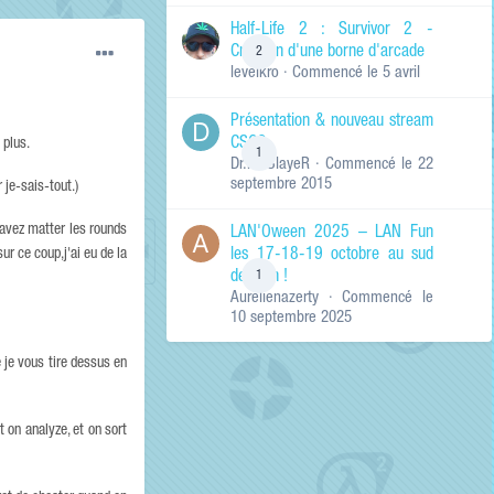
de ma recherche
RECHERCHER LES
Half-Life 2 : Survivor 2 -
RÉSULTATS DANS…
Création d'une borne d'arcade
2
levelkro
· Commencé
le 5 avril
Titres et corps
des contenus
Présentation & nouveau stream
Titres des
CSGO
contenus
 plus.
1
Dr.KinSlayeR
· Commencé
le 22
uniquement
septembre 2015
 je-sais-tout.)
 avez matter les rounds
LAN'Oween 2025 – LAN Fun
ur ce coup,j'ai eu de la
les 17-18-19 octobre au sud
de Lyon !
1
Aurelienazerty
· Commencé
le
10 septembre 2025
e je vous tire dessus en
t on analyze, et on sort