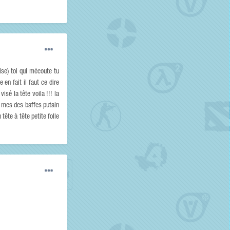
ise) toi qui mécoute tu
 en fait il faut ce dire
sé la tête voila !!! la
hé mes des baffes putain
ête à tête petite folle