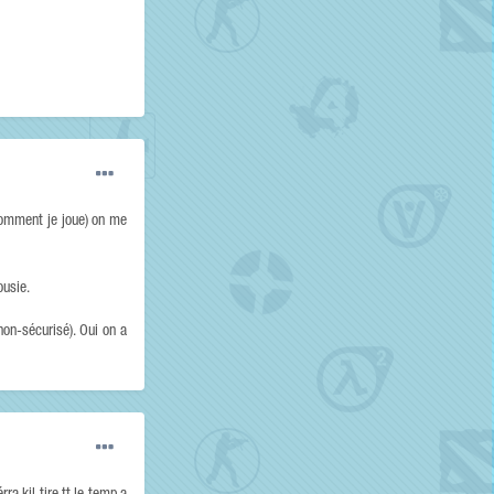
 comment je joue) on me
ousie.
non-sécurisé). Oui on a