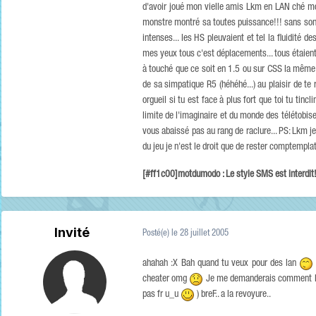
d'avoir joué mon vielle amis Lkm en LAN ché moi 
monstre montré sa toutes puissance!!! sans sont
intenses... les HS pleuvaient et tel la fluidité d
mes yeux tous c'est déplacements... tous étaient c
à touché que ce soit en 1.5 ou sur CSS la même br
de sa simpatique R5 (héhéhé...) au plaisir de te
orgueil si tu est face à plus fort que toi tu tincl
limite de l'imaginaire et du monde des télétobis
vous abaissé pas au rang de raclure... PS: Lkm je 
du jeu je n'est le droit que de rester comptemplati
[#ff1c00]motdumodo : Le style SMS est interdit
Invité
Posté(e)
le 28 juillet 2005
ahahah :X Bah quand tu veux pour des lan
cheater omg
Je me demanderais comment les 
pas fr u_u
) breF.. a la revoyure..