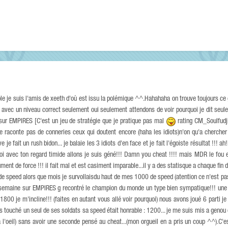
e je suis l'amis de xeeth d'où est issu la polémique ^^.Hahahaha on trouve toujours ce 
... avec un niveau correct seulement oui seulement attendons de voir pourquoi je dit seul
 sur EMPIRES [C'est un jeu de stratégie que je pratique pas mal
rating CM_Soulfudji
aconte pas de conneries ceux qui doutent encore (haha les idiots)n'on qu'a chercher pou
je fait un rush bidon... je balaie les 3 idiots d'en face et je fait l'égoiste résultat !!! ah!
 voi avec ton regard timide allons je suis géné!!! Damn you cheat !!!! mais MDR le fou 
ment de force !!! il fait mal et est casiment imparable...il y a des statisque a chaque fin 
de speed alors que mois je survollaisdu haut de mes 1000 de speed (atention ce n'est pa
ne semaine sur EMPIRES g recontré le champion du monde un type bien sympatique!!! une
ing 1800 je m'incline!!! (faites en autant vous allé voir pourquoi) nous avons joué 6 parti j
s touché un seul de ses soldats sa speed était honrable : 1200... je me suis mis a geno
 l'oeil) sans avoir une seconde pensé au cheat...(mon orgueil en a pris un coup ^^).C'est