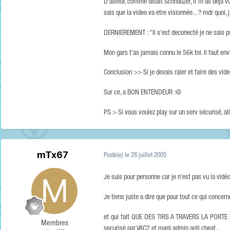
D'ailleur, comme disait Schnauzer, il m'as déja v
sais que la video va etre visionnée... ? mdr quoi,
DERNIEREMENT : "Il s'est deconecté je ne sais p
Mon gars t'as jamais connu le 56k toi. Il faut en
Conclusion >> Si je devais raler et faire des vi
Sur ce, a BON ENTENDEUR :@
PS > Si vous voulez play sur un serv sécurisé, all
mTx67
Posté(e)
le 28 juillet 2005
Je suis pour personne car je n'est pas vu la vidé
Je tiens juste a dire que pour tout ce qui concerne
et qui fait QUE DES TIRS A TRAVERS LA PORTE M
Membres
securisé par VAC2 et mani admin anti cheat...