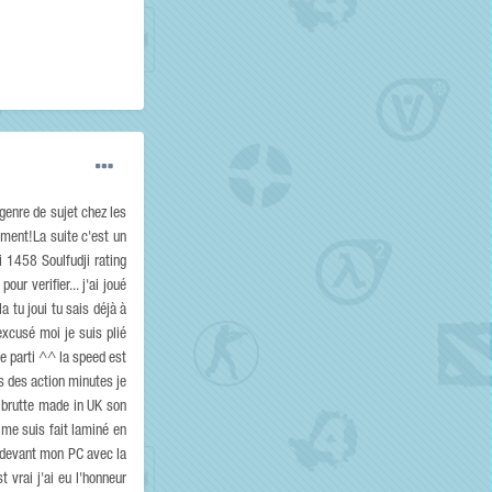
genre de sujet chez les
ement!La suite c'est un
 1458 Soulfudji rating
r verifier... j'ai joué
la tu joui tu sais déjà à
excusé moi je suis plié
de parti ^^ la speed est
s des action minutes je
 brutte made in UK son
e me suis fait laminé en
u devant mon PC avec la
 vrai j'ai eu l'honneur