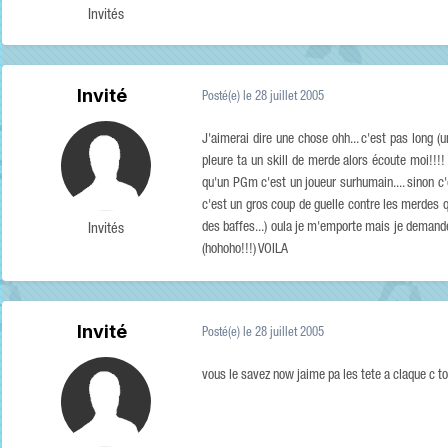
Invités
Invité
Posté(e)
le 28 juillet 2005
J'aimerai dire une chose ohh... c'est pas long 
pleure ta un skill de merde alors écoute moi!!!! (n
qu'un PGm c'est un joueur surhumain.... sinon c'
c'est un gros coup de guelle contre les merdes qu
des baffes...) oula je m'emporte mais je demande
Invités
(hohoho!!!) VOILA
Invité
Posté(e)
le 28 juillet 2005
vous le savez now jaime pa les tete a claque c t