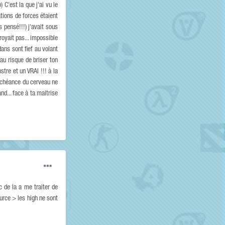
C'est la que j'ai vu le
tions de forces étaient
s pensé!!!) j'avait sous
royait pas... impossible
dans sont fief au volant
au risque de briser ton
nstre et un VRAI !!! à la
déchéance du cerveau ne
nd... face à ta maitrise
 de la a me traiter de
rce > les high ne sont