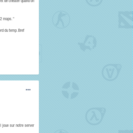
éret de cheater quand on
 2 maps. "
erd du temp. Bref
 joue sur notre server