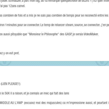
u jouer. Schnauzer, a part mon lag, as-tu remarqué quelquechose de bizzrd ? ( XD quel int
 j'ai pas 12ans camel.
as combien de fois et a mis je ne sais pas combien de temps pour se reconecté entre les
viron 1minutes pour se connecter. Le temp de relancer steam, source, se connecter.. j'en p
deos aussi pitoyable que "Monsieur le Philosophe" des GASP, je serais VideoMaker.
ez y on est pret.
o (LIEN PLEASE!!)
 le 56K il a raison, et je connais un mec qui fait des lans
IDDLE AU L'AWP (excusez moi des majuscules) ca m'impressione aussi, et pourtant il