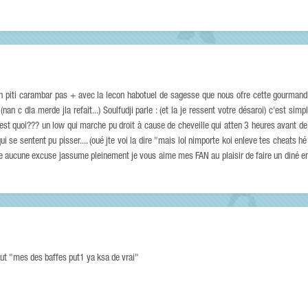
(un piti carambar pas + avec la lecon habotuel de sagesse que nous ofre cette gourmand
an c dla merde jla refait...) Soulfudji parle : (et la je ressent votre désaroi) c'est simple
est quoi??? un low qui marche pu droit à cause de cheveille qui atten 3 heures avant de vi
i se sentent pu pisser.... (oué jte voi la dire "mais lol nimporte koi enleve tes cheats 
 aucune excuse jassume pleinement je vous aime mes FAN au plaisir de faire un diné en t
out "mes des baffes put1 ya ksa de vrai"