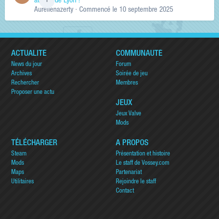
au sud de Lyon !
1
Aurelienazerty
· Commencé
le 10 septembre 2025
ACTUALITÉ
COMMUNAUTÉ
News du jour
Forum
Archives
Soirée de jeu
Rechercher
Membres
Proposer une actu
JEUX
Jeux Valve
Mods
TÉLÉCHARGER
A PROPOS
Steam
Présentation et histoire
Mods
Le staff de Vossey.com
Maps
Partenariat
Utilitaires
Rejoindre le staff
Contact