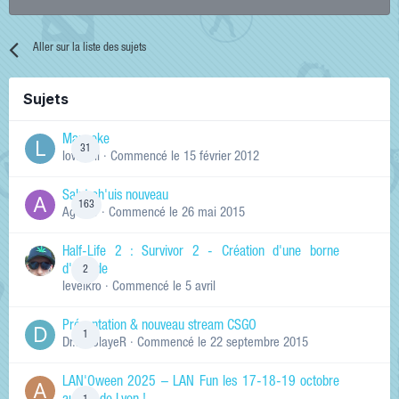
Aller sur la liste des sujets
Sujets
Manneke
31
lowskill
· Commencé
le 15 février 2012
Salut ch'uis nouveau
163
Ag0Nie
· Commencé
le 26 mai 2015
Half-Life 2 : Survivor 2 - Création d'une borne
d'arcade
2
levelkro
· Commencé
le 5 avril
Présentation & nouveau stream CSGO
1
Dr.KinSlayeR
· Commencé
le 22 septembre 2015
LAN'Oween 2025 – LAN Fun les 17-18-19 octobre