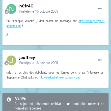
n0fr4G
Posté(e)
le 15 octobre 2005
On t'accepte volontié , vien postez un message sur
http://team-pf.expert-
gamers.com
!
A +
jauffrey
Posté(e)
le 16 octobre 2005
salut je recrutes des debutants pour les formés donc si sa t'interesse cs-
thepunisher@hotmail.fr ou
http://darktribal.roxorgamers.com
Archivé
Ce sujet est désormais archivé et ne peut plus recevoir de
nouvelles réponses.