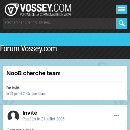
Forum Vossey.com
NooB cherche team
Par Invité
le 21 juillet 2005
dans
Clans
Invité
Posté(e)
le 21 juillet 2005