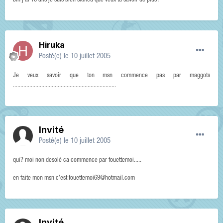
bin j'ai 16 ans je suis bien skilled que veux tu savoir de plus?
Hiruka
Posté(e)
le 10 juillet 2005
Je veux savoir que ton msn commence pas par maggots
.....................................................................
Invité
Posté(e)
le 10 juillet 2005
qui? moi non desolé ca commence par fouettemoi.....
en faite mon msn c'est fouettemoi69@hotmail.com
Invité