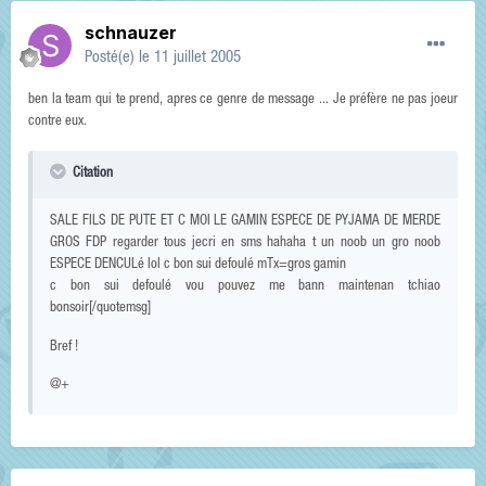
schnauzer
Posté(e)
le 11 juillet 2005
ben la team qui te prend, apres ce genre de message ... Je préfère ne pas joeur
contre eux.
Citation
SALE FILS DE PUTE ET C MOI LE GAMIN ESPECE DE PYJAMA DE MERDE
GROS FDP regarder tous jecri en sms hahaha t un noob un gro noob
ESPECE DENCULé lol c bon sui defoulé mTx=gros gamin
c bon sui defoulé vou pouvez me bann maintenan tchiao
bonsoir[/quotemsg]
Bref !
@+