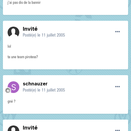
j'ai pas dis de la bannir
Invité
Posté(e)
le 11 juillet 2005
lol
ta une team pirotess?
schnauzer
Posté(e)
le 11 juillet 2005
gné ?
Invité