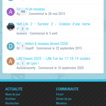
Salut ch'uis nouveau
163
Ag0Nie
· Commencé
le 26 mai 2015
Half-Life 2 : Survivor 2 - Création d'une borne
d'arcade
2
levelkro
· Commencé
le 5 avril
Présentation & nouveau stream CSGO
1
Dr.KinSlayeR
· Commencé
le 22 septembre 2015
LAN'Oween 2025 – LAN Fun les 17-18-19 octobre
au sud de Lyon !
1
Aurelienazerty
· Commencé
le 10 septembre 2025
ACTUALITÉ
COMMUNAUTÉ
News du jour
Forum
Archives
Soirée de jeu
Rechercher
Membres