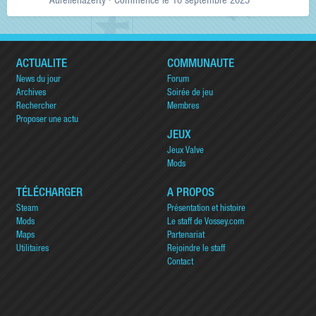
Aurelienazerty
· Commencé
le 10 septembre 2025
ACTUALITÉ
COMMUNAUTÉ
News du jour
Forum
Archives
Soirée de jeu
Rechercher
Membres
Proposer une actu
JEUX
Jeux Valve
Mods
TÉLÉCHARGER
A PROPOS
Steam
Présentation et histoire
Mods
Le staff de Vossey.com
Maps
Partenariat
Utilitaires
Rejoindre le staff
Contact