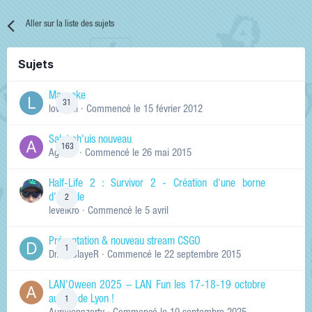
Aller sur la liste des sujets
Sujets
Manneke
31
lowskill
· Commencé
le 15 février 2012
Salut ch'uis nouveau
163
Ag0Nie
· Commencé
le 26 mai 2015
Half-Life 2 : Survivor 2 - Création d'une borne
d'arcade
2
levelkro
· Commencé
le 5 avril
Présentation & nouveau stream CSGO
1
Dr.KinSlayeR
· Commencé
le 22 septembre 2015
LAN'Oween 2025 – LAN Fun les 17-18-19 octobre
au sud de Lyon !
1