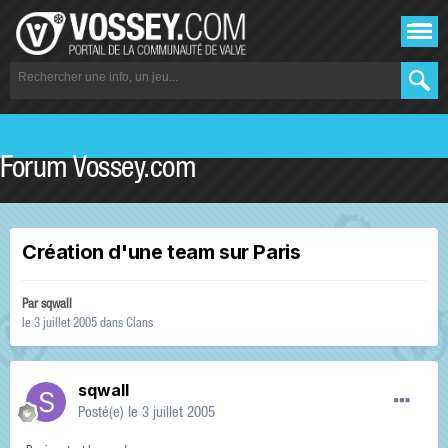
Forum Vossey.com
Création d'une team sur Paris
Par
sqwall
le 3 juillet 2005
dans
Clans
sqwall
Posté(e)
le 3 juillet 2005