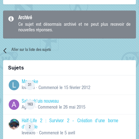
Archivé
Ce sujet est désormais archivé et ne peut plus recevoir de
nouvelles réponses.
Aller sur la liste des sujets
Sujets
Manneke
31
lowskill
· Commencé
le 15 février 2012
Salut ch'uis nouveau
163
Ag0Nie
· Commencé
le 26 mai 2015
Half-Life 2 : Survivor 2 - Création d'une borne
d'arcade
2
levelkro
· Commencé
le 5 avril