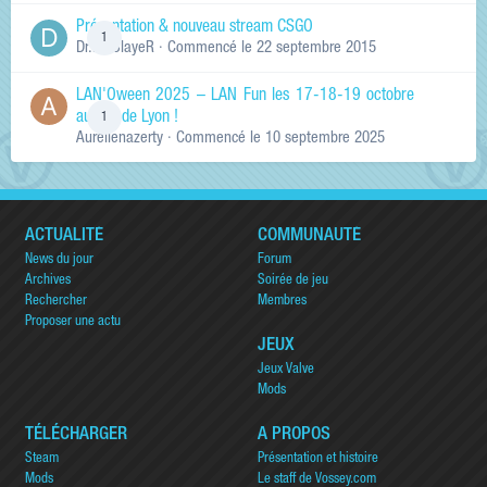
Présentation & nouveau stream CSGO
1
Dr.KinSlayeR
· Commencé
le 22 septembre 2015
LAN'Oween 2025 – LAN Fun les 17-18-19 octobre
au sud de Lyon !
1
Aurelienazerty
· Commencé
le 10 septembre 2025
ACTUALITÉ
COMMUNAUTÉ
News du jour
Forum
Archives
Soirée de jeu
Rechercher
Membres
Proposer une actu
JEUX
Jeux Valve
Mods
TÉLÉCHARGER
A PROPOS
Steam
Présentation et histoire
Mods
Le staff de Vossey.com