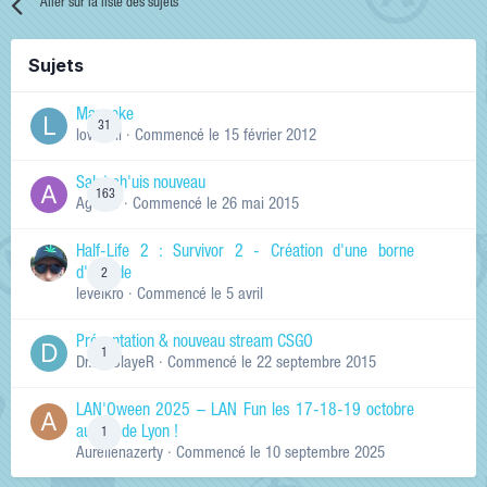
Aller sur la liste des sujets
Sujets
Manneke
31
lowskill
· Commencé
le 15 février 2012
Salut ch'uis nouveau
163
Ag0Nie
· Commencé
le 26 mai 2015
Half-Life 2 : Survivor 2 - Création d'une borne
d'arcade
2
levelkro
· Commencé
le 5 avril
Présentation & nouveau stream CSGO
1
Dr.KinSlayeR
· Commencé
le 22 septembre 2015
LAN'Oween 2025 – LAN Fun les 17-18-19 octobre
au sud de Lyon !
1
Aurelienazerty
· Commencé
le 10 septembre 2025