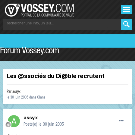
Forum Vossey.com
Les @ssociés du Di@ble recrutent
Par
assyx
le 30 juin 2005
dans
Clans
assyx
Posté(e)
le 30 juin 2005