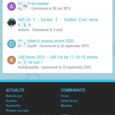
Salut ch'uis nouveau
163
Ag0Nie
· Commencé
le 26 mai 2015
Half-Life 2 : Survivor 2 - Création d'une borne
d'arcade
2
levelkro
· Commencé
le 5 avril
Présentation & nouveau stream CSGO
1
Dr.KinSlayeR
· Commencé
le 22 septembre 2015
LAN'Oween 2025 – LAN Fun les 17-18-19 octobre
au sud de Lyon !
1
Aurelienazerty
· Commencé
le 10 septembre 2025
ACTUALITÉ
COMMUNAUTÉ
News du jour
Forum
Archives
Soirée de jeu
Rechercher
Membres
Proposer une actu