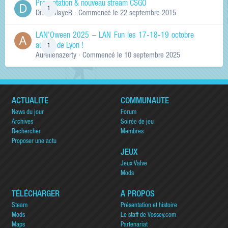
Présentation & nouveau stream CSGO
1
Dr.KinSlayeR
· Commencé
le 22 septembre 2015
LAN'Oween 2025 – LAN Fun les 17-18-19 octobre
au sud de Lyon !
1
Aurelienazerty
· Commencé
le 10 septembre 2025
ACTUALITÉ
COMMUNAUTÉ
News du jour
Forum
Archives
Soirée de jeu
Rechercher
Membres
Proposer une actu
JEUX
Jeux Valve
Mods
TÉLÉCHARGER
A PROPOS
Steam
Présentation et histoire
Mods
Le staff de Vossey.com
Maps
Partenariat