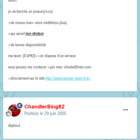
salut!!
je recherche un joueur(cs:cz):
>de niveau low+ voire middle(ou plus),
>qui serait
bon strateur
>de bonne disponnibilité
ma team :[X'sP#2]>>on dispose d'un serveur
vous pouvez me contacer >par msn: olivido@msn.com
>directement sur le site:
http://www.xpower-team.fr.tc/
ChandlerBing82
Posté(e)
le 29 juin 2005
déplacé