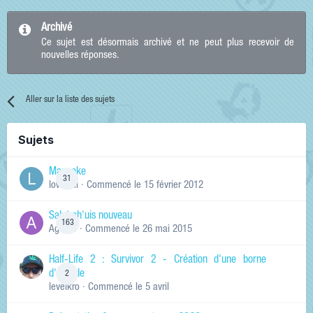
Archivé
Ce sujet est désormais archivé et ne peut plus recevoir de
nouvelles réponses.
Aller sur la liste des sujets
Sujets
Manneke
31
lowskill
· Commencé
le 15 février 2012
Salut ch'uis nouveau
163
Ag0Nie
· Commencé
le 26 mai 2015
Half-Life 2 : Survivor 2 - Création d'une borne
d'arcade
2
levelkro
· Commencé
le 5 avril